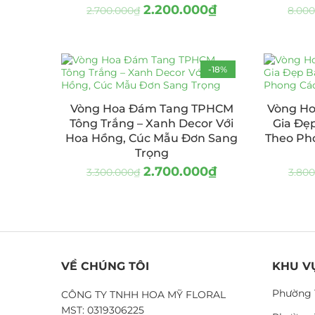
2.200.000
₫
2.700.000
₫
8.000
-18%
Vòng Hoa Đám Tang TPHCM
Vòng Ho
Tông Trắng – Xanh Decor Với
Gia Đẹ
Hoa Hồng, Cúc Mẫu Đơn Sang
Theo Ph
Trọng
2.700.000
₫
3.300.000
₫
3.80
VỀ CHÚNG TÔI
KHU V
Phường 
CÔNG TY TNHH HOA MỸ FLORAL
MST: 0319306225