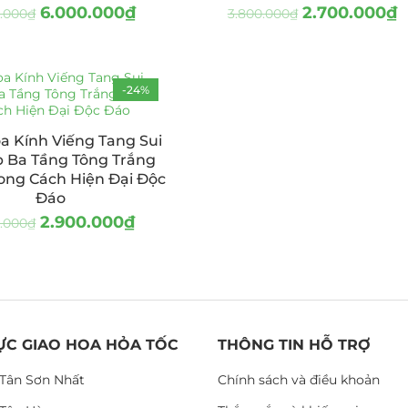
6.000.000
₫
2.700.000
₫
.000
₫
3.800.000
₫
-24%
a Kính Viếng Tang Sui
p Ba Tầng Tông Trắng
ong Cách Hiện Đại Độc
Đáo
2.900.000
₫
0.000
₫
ỰC GIAO HOA HỎA TỐC
THÔNG TIN HỖ TRỢ
Tân Sơn Nhất
Chính sách và điều khoản