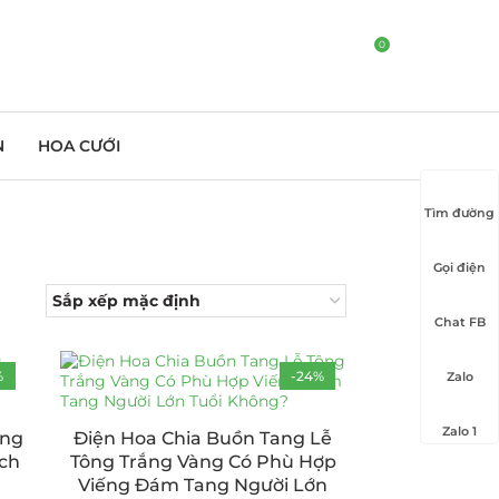
0
N
HOA CƯỚI
Tìm đường
Gọi điện
Chat FB
%
-24%
Zalo
Zalo 1
ang
Điện Hoa Chia Buồn Tang Lễ
ách
Tông Trắng Vàng Có Phù Hợp
Viếng Đám Tang Người Lớn