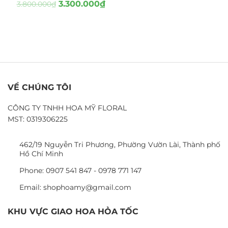
3.300.000
₫
3.800.000
₫
VỀ CHÚNG TÔI
CÔNG TY TNHH HOA MỸ FLORAL
MST: 0319306225
462/19 Nguyễn Tri Phương, Phường Vườn Lài, Thành phố
Hồ Chí Minh
Phone: 0907 541 847 - 0978 771 147
Email: shophoamy@gmail.com
KHU VỰC GIAO HOA HỎA TỐC