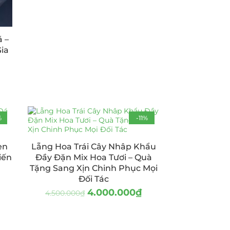
á –
ia
%
-11%
en
Lẵng Hoa Trái Cây Nhâp Khẩu
iến
Đầy Đặn Mix Hoa Tươi – Quà
Tặng Sang Xịn Chinh Phục Mọi
Đối Tác
4.000.000
₫
4.500.000
₫