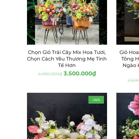
Chọn Giỏ Trái Cây Mix Hoa Tươi,
Giỏ Hoa
Chọn Cách Yêu Thương Mẹ Tinh
Tông H
Tế Hơn
Ngào 
3.500.000
₫
4.000.000
₫
2.500
-14%