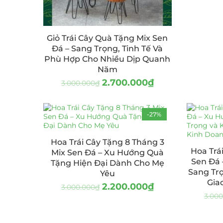
Giỏ Trái Cây Quà Tặng Mix Sen
Đá – Sang Trọng, Tinh Tế Và
Phù Hợp Cho Nhiều Dịp Quanh
Năm
2.700.000
₫
3.000.000
₫
-27%
Hoa Trái Cây Tặng 8 Tháng 3
Hoa Trá
Mix Sen Đá – Xu Hướng Quà
Sen Đá
Tặng Hiện Đại Dành Cho Mẹ
Sang Tr
Yêu
Gia
2.200.000
₫
3.000.000
₫
3.00