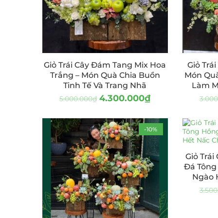
Giỏ Trái Cây Đám Tang Mix Hoa
Giỏ Trá
Trắng – Món Quà Chia Buồn
Món Qu
Tinh Tế Và Trang Nhã
Làm M
4.300.000
₫
5.000.000
₫
3.00
-10%
Giỏ Trái
Đá Tông
Ngào 
3.500