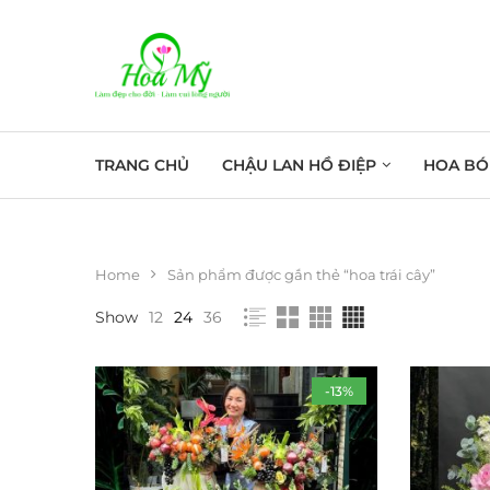
TRANG CHỦ
CHẬU LAN HỒ ĐIỆP
HOA BÓ
Home
Sản phẩm được gắn thẻ “hoa trái cây”
Show
12
24
36
-13%