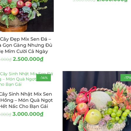
i Cây Đẹp Mix Sen Đá –
à Gọn Gàng Nhưng Đủ
ẹ Mỉm Cười Cả Ngày
2.500.000
₫
0.000
₫
-14%
-17
 Cây Sinh Nhật Mix Sen
 Hồng – Món Quà Ngọt
Hết Nấc Cho Bạn Gái
3.000.000
₫
.000
₫