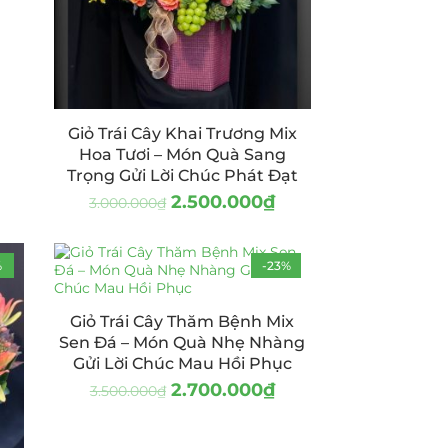
Giỏ Trái Cây Khai Trương Mix
Hoa Tươi – Món Quà Sang
Trọng Gửi Lời Chúc Phát Đạt
2.500.000
₫
3.000.000
₫
%
-23%
Giỏ Trái Cây Thăm Bệnh Mix
Sen Đá – Món Quà Nhẹ Nhàng
Gửi Lời Chúc Mau Hồi Phục
2.700.000
₫
3.500.000
₫