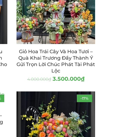
u
Giỏ Hoa Trái Cây Và Hoa Tươi –
h
Quà Khai Trương Đầy Thành Ý
Cho
Gửi Trọn Lời Chúc Phát Tài Phát
Lộc
3.500.000
₫
4.000.000
₫
%
-17%
–
ng