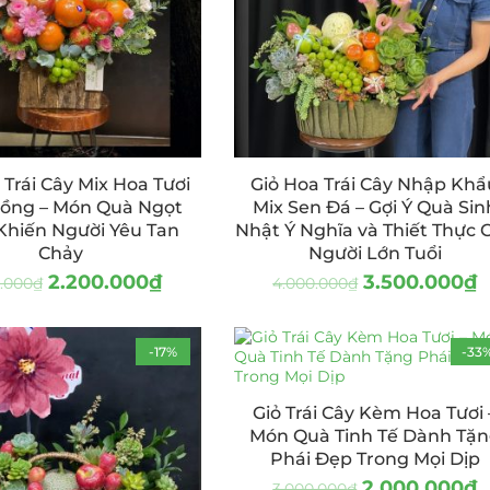
 Trái Cây Mix Hoa Tươi
Giỏ Hoa Trái Cây Nhập Khẩ
ồng – Món Quà Ngọt
Mix Sen Đá – Gợi Ý Quà Sin
Khiến Người Yêu Tan
Nhật Ý Nghĩa và Thiết Thực 
Chảy
Người Lớn Tuổi
2.200.000
₫
3.500.000
₫
.000
₫
4.000.000
₫
-17%
-33
Giỏ Trái Cây Kèm Hoa Tươi 
Món Quà Tinh Tế Dành Tặ
Phái Đẹp Trong Mọi Dịp
2.000.000
₫
3.000.000
₫