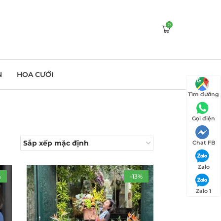
0
N
HOA CƯỚI
Tìm đường
Gọi điện
Chat FB
Zalo
%
-13%
Zalo 1