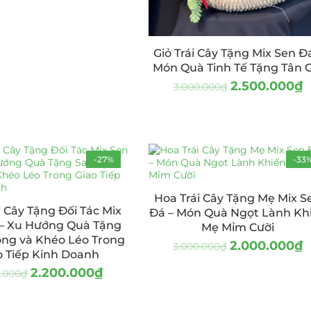
Giỏ Trái Cây Tặng Mix Sen Đ
Món Quà Tinh Tế Tặng Tân G
2.500.000
₫
3.000.000
₫
-27%
-33
Hoa Trái Cây Tặng Mẹ Mix S
i Cây Tặng Đối Tác Mix
Đá – Món Quà Ngọt Lành Kh
 – Xu Hướng Quà Tặng
Mẹ Mỉm Cười
ọng và Khéo Léo Trong
2.000.000
₫
3.000.000
₫
o Tiếp Kinh Doanh
2.200.000
₫
0.000
₫