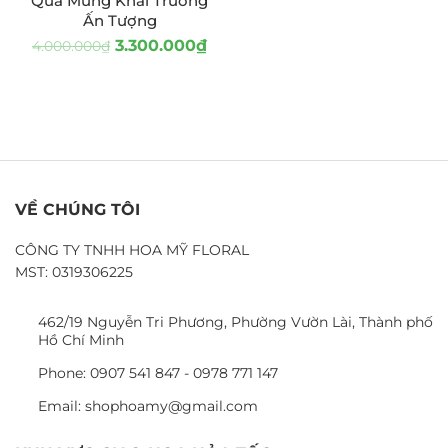
Quà Mừng Khai Trương
Ấn Tượng
3.300.000
₫
4.000.000
₫
VỀ CHÚNG TÔI
CÔNG TY TNHH HOA MỸ FLORAL
MST: 0319306225
462/19 Nguyễn Tri Phương, Phường Vườn Lài, Thành phố
Hồ Chí Minh
Phone: 0907 541 847 - 0978 771 147
Email: shophoamy@gmail.com