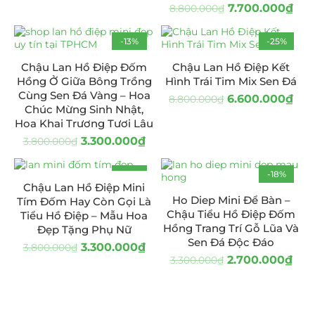
7.700.000
₫
8.800.000
₫
-13%
-25%
Chậu Lan Hồ Điệp Đốm
Chậu Lan Hồ Điệp Kết
Hồng Ở Giữa Bông Trồng
Hình Trái Tim Mix Sen Đá
Cùng Sen Đá Vàng – Hoa
6.600.000
₫
8.800.000
₫
Chúc Mừng Sinh Nhật,
Hoa Khai Trương Tươi Lâu
3.300.000
₫
3.800.000
₫
-13%
-18%
Chậu Lan Hồ Điệp Mini
Ho Diep Mini Để Bàn –
Tím Đốm Hay Còn Gọi Là
Chậu Tiểu Hồ Điệp Đốm
Tiểu Hồ Điệp – Mẫu Hoa
Hồng Trang Trí Gỗ Lũa Và
Đẹp Tặng Phụ Nữ
Sen Đá Độc Đáo
3.300.000
₫
3.800.000
₫
2.700.000
₫
3.300.000
₫