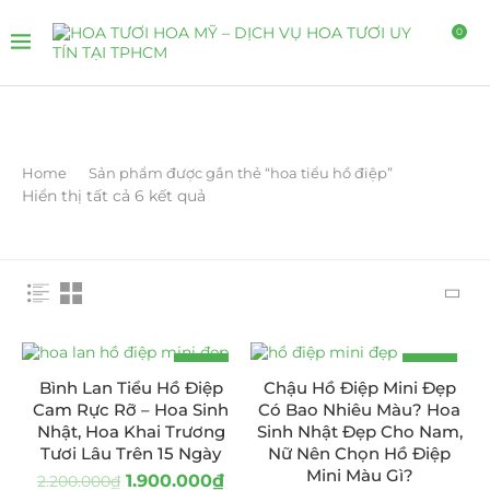
0
Home
Sản phẩm được gắn thẻ “hoa tiểu hồ điệp”
Hiển thị tất cả 6 kết quả
-14%
-13%
Bình Lan Tiểu Hồ Điệp
Chậu Hồ Điệp Mini Đẹp
HOT
Cam Rực Rỡ – Hoa Sinh
Có Bao Nhiêu Màu? Hoa
Nhật, Hoa Khai Trương
Sinh Nhật Đẹp Cho Nam,
Tươi Lâu Trên 15 Ngày
Nữ Nên Chọn Hồ Điệp
Mini Màu Gì?
1.900.000
₫
2.200.000
₫