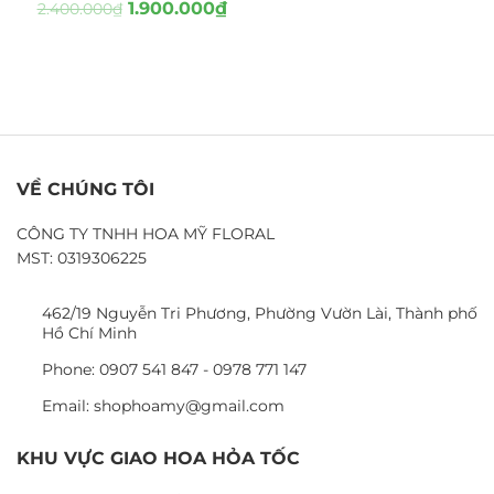
1.900.000
₫
2.400.000
₫
VỀ CHÚNG TÔI
CÔNG TY TNHH HOA MỸ FLORAL
MST: 0319306225
462/19 Nguyễn Tri Phương, Phường Vườn Lài, Thành phố
Hồ Chí Minh
Phone: 0907 541 847 - 0978 771 147
Email: shophoamy@gmail.com
KHU VỰC GIAO HOA HỎA TỐC