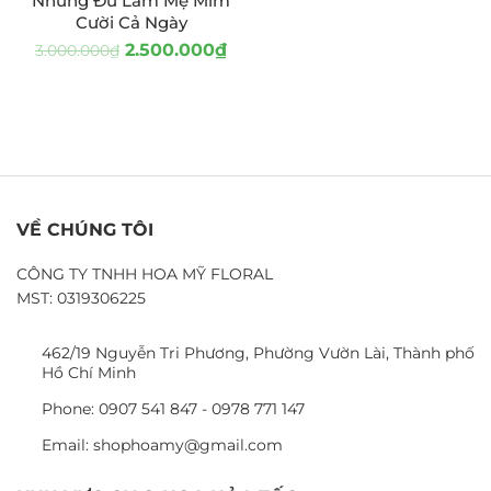
Nhưng Đủ Làm Mẹ Mỉm
Cười Cả Ngày
2.500.000
₫
3.000.000
₫
VỀ CHÚNG TÔI
CÔNG TY TNHH HOA MỸ FLORAL
MST: 0319306225
462/19 Nguyễn Tri Phương, Phường Vườn Lài, Thành phố
Hồ Chí Minh
Phone: 0907 541 847 - 0978 771 147
Email: shophoamy@gmail.com