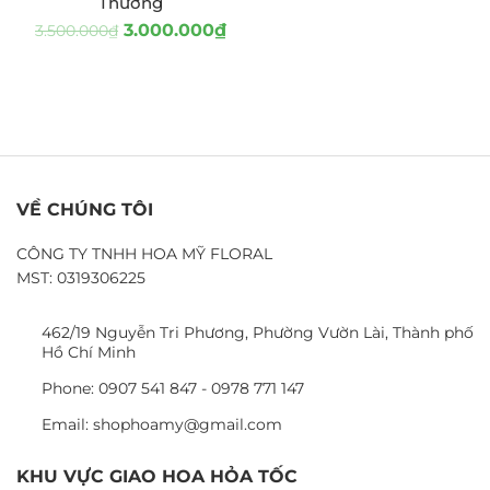
Thương
3.000.000
₫
3.500.000
₫
VỀ CHÚNG TÔI
CÔNG TY TNHH HOA MỸ FLORAL
MST: 0319306225
462/19 Nguyễn Tri Phương, Phường Vườn Lài, Thành phố
Hồ Chí Minh
Phone: 0907 541 847 - 0978 771 147
Email: shophoamy@gmail.com
KHU VỰC GIAO HOA HỎA TỐC