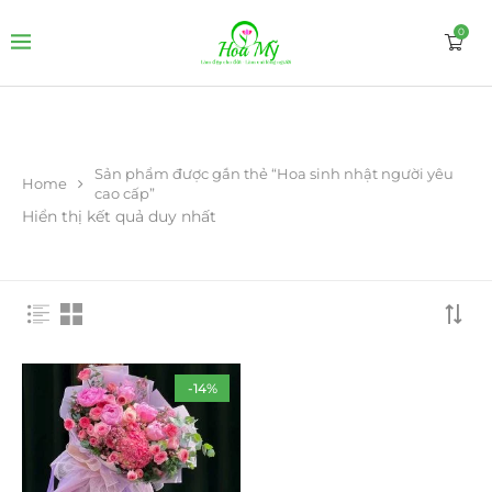
0
Sản phẩm được gắn thẻ “Hoa sinh nhật người yêu
Home
cao cấp”
Hiển thị kết quả duy nhất
-14%