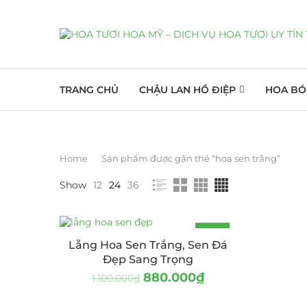
TRANG CHỦ
CHẬU LAN HỒ ĐIỆP
HOA BÓ
Home
Sản phẩm được gắn thẻ “hoa sen trắng”
Show
12
24
36
-20%
Lẵng Hoa Sen Trắng, Sen Đá
Đẹp Sang Trọng
880.000
₫
1.100.000
₫