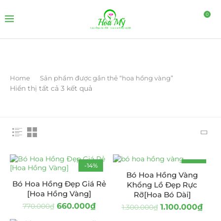
0
Home
Sản phẩm được gắn thẻ “hoa hồng vàng”
Hiển thị tất cả 3 kết quả
-14%
-15%
Bó Hoa Hồng Vàng
Bó Hoa Hồng Đẹp Giá Rẻ
Khổng Lồ Đẹp Rực
[Hoa Hồng Vàng]
Rỡ[Hoa Bó Dài]
660.000
₫
770.000
₫
1.100.000
₫
1.300.000
₫