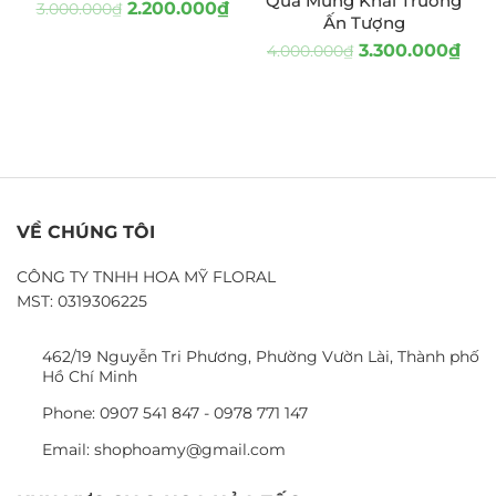
Quà Mừng Khai Trương
2.200.000
₫
3.000.000
₫
Ấn Tượng
3.300.000
₫
4.000.000
₫
VỀ CHÚNG TÔI
CÔNG TY TNHH HOA MỸ FLORAL
MST: 0319306225
462/19 Nguyễn Tri Phương, Phường Vườn Lài, Thành phố
Hồ Chí Minh
Phone: 0907 541 847 - 0978 771 147
Email: shophoamy@gmail.com