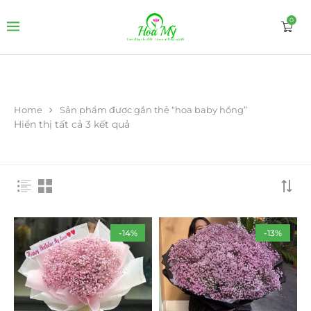
0
Home
Sản phẩm được gắn thẻ “hoa baby hồng”
Hiển thị tất cả 3 kết quả
-14%
-13%