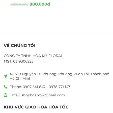
880.000
₫
1.100.000
₫
VỀ CHÚNG TÔI
CÔNG TY TNHH HOA MỸ FLORAL
MST: 0319306225
462/19 Nguyễn Tri Phương, Phường Vườn Lài, Thành phố
Hồ Chí Minh
Phone: 0907 541 847 - 0978 771 147
Email: shophoamy@gmail.com
KHU VỰC GIAO HOA HỎA TỐC