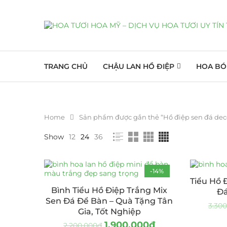
TRANG CHỦ
CHẬU LAN HỒ ĐIỆP
HOA BÓ
Home
Sản phẩm được gắn thẻ “Hồ điệp sen đá dec
Show
12
24
36
-14%
Tiểu Hồ 
Bình Tiểu Hồ Điệp Trắng Mix
Đá
Sen Đá Để Bàn – Quà Tặng Tân
3.300
Gia, Tốt Nghiệp
1.900.000
₫
2.200.000
₫