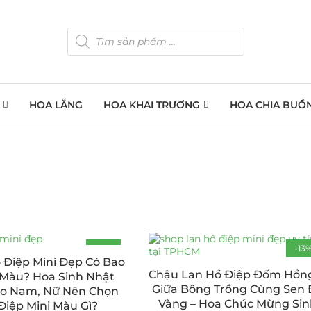
HOA LẴNG
HOA KHAI TRƯƠNG
HOA CHIA BUỒ
-13%
-13
 Điệp Mini Đẹp Có Bao
HOT
Chậu Lan Hồ Điệp Đốm Hồn
 Màu? Hoa Sinh Nhật
Giữa Bông Trồng Cùng Sen 
o Nam, Nữ Nên Chọn
Vàng – Hoa Chúc Mừng Si
Điệp Mini Màu Gì?