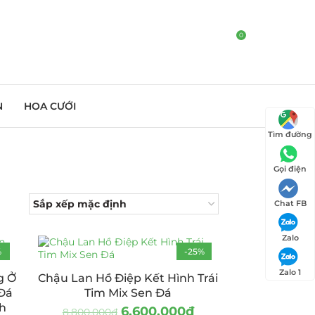
0
N
HOA CƯỚI
Tìm đường
Gọi điện
Chat FB
Zalo
%
-25%
Zalo 1
g Ở
Chậu Lan Hồ Điệp Kết Hình Trái
Đá
Tim Mix Sen Đá
nh
6.600.000
₫
8.800.000
₫