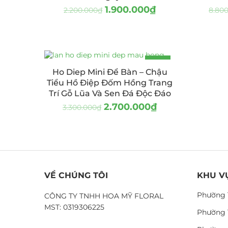
1.900.000
₫
2.200.000
₫
8.80
-18%
Ho Diep Mini Để Bàn – Chậu
Tiểu Hồ Điệp Đốm Hồng Trang
Trí Gỗ Lũa Và Sen Đá Độc Đáo
2.700.000
₫
3.300.000
₫
VỀ CHÚNG TÔI
KHU V
Phường 
CÔNG TY TNHH HOA MỸ FLORAL
MST: 0319306225
Phường 