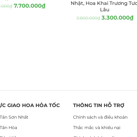
Nhật, Hoa Khai Trương Tươ
7.700.000
₫
0.000
₫
Lâu
3.300.000
₫
3.800.000
₫
ỰC GIAO HOA HỎA TỐC
THÔNG TIN HỖ TRỢ
Tân Sơn Nhất
Chính sách và điều khoản
Tân Hòa
Thắc mắc và khiếu nại