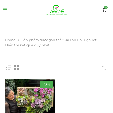
0
Home
Sản phẩm được gắn thẻ “Giá Lan Hồ Điệp Tết”
Hiển thị kết quả duy nhất
-18%