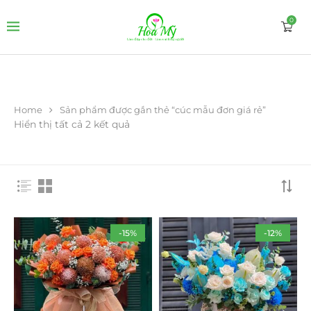
0
Home
Sản phẩm được gắn thẻ “cúc mẫu đơn giá rẻ”
Hiển thị tất cả 2 kết quả
-15%
-12%