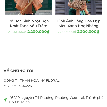
Bó Hoa Sinh Nhật Đẹp
Hình Ảnh Lẵng Hoa Đẹp
Nhất Tone Nâu Trầm
Màu Xanh Nhẹ Nhàng
2.200.000
₫
2.200.000
₫
2.600.000
₫
2.500.000
₫
VỀ CHÚNG TÔI
CÔNG TY TNHH HOA MỸ FLORAL
MST: 0319306225
462/19 Nguyễn Tri Phương, Phường Vườn Lài, Thành phố
Hồ Chí Minh