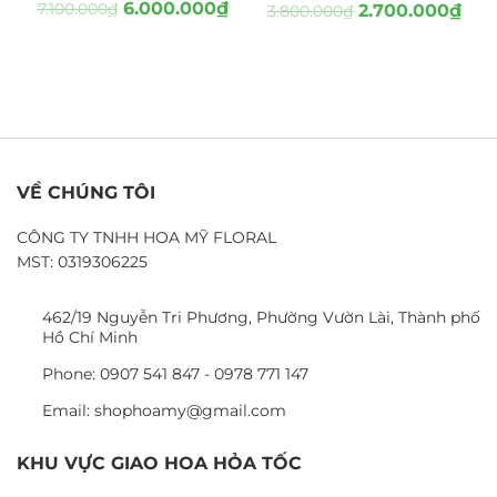
6.000.000
₫
7.100.000
₫
2.700.000
₫
3.800.000
₫
VỀ CHÚNG TÔI
CÔNG TY TNHH HOA MỸ FLORAL
MST: 0319306225
462/19 Nguyễn Tri Phương, Phường Vườn Lài, Thành phố
Hồ Chí Minh
Phone: 0907 541 847 - 0978 771 147
Email: shophoamy@gmail.com
KHU VỰC GIAO HOA HỎA TỐC