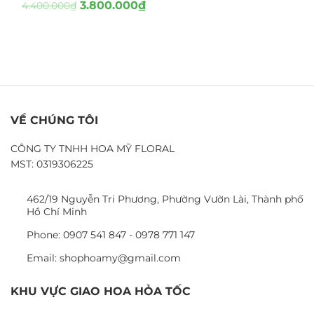
3.800.000
₫
4.400.000
₫
VỀ CHÚNG TÔI
CÔNG TY TNHH HOA MỸ FLORAL
MST: 0319306225
462/19 Nguyễn Tri Phương, Phường Vườn Lài, Thành phố
Hồ Chí Minh
Phone: 0907 541 847 - 0978 771 147
Email: shophoamy@gmail.com
KHU VỰC GIAO HOA HỎA TỐC