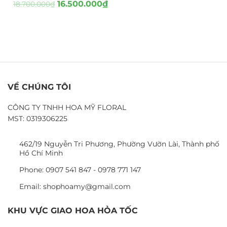
16.500.000
₫
18.700.000
₫
VỀ CHÚNG TÔI
CÔNG TY TNHH HOA MỸ FLORAL
MST: 0319306225
462/19 Nguyễn Tri Phương, Phường Vườn Lài, Thành phố
Hồ Chí Minh
Phone: 0907 541 847 - 0978 771 147
Email: shophoamy@gmail.com
KHU VỰC GIAO HOA HỎA TỐC