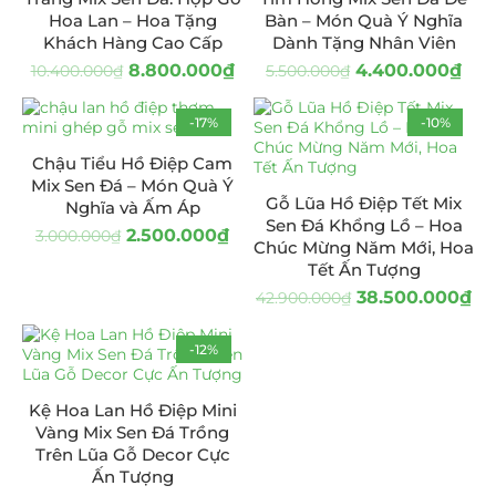
Hoa Lan – Hoa Tặng
Bàn – Món Quà Ý Nghĩa
Khách Hàng Cao Cấp
Dành Tặng Nhân Viên
8.800.000
₫
4.400.000
₫
10.400.000
₫
5.500.000
₫
-17%
-10%
Chậu Tiểu Hồ Điệp Cam
Mix Sen Đá – Món Quà Ý
Gỗ Lũa Hồ Điệp Tết Mix
Nghĩa và Ấm Áp
Sen Đá Khổng Lồ – Hoa
2.500.000
₫
3.000.000
₫
Chúc Mừng Năm Mới, Hoa
Tết Ấn Tượng
38.500.000
₫
42.900.000
₫
-12%
Kệ Hoa Lan Hồ Điệp Mini
Vàng Mix Sen Đá Trồng
Trên Lũa Gỗ Decor Cực
Ấn Tượng