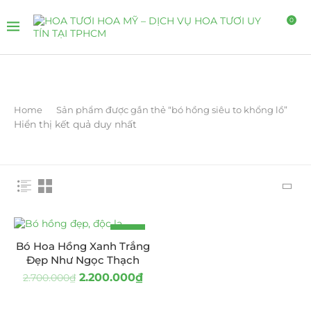
0
Home
Sản phẩm được gắn thẻ “bó hồng siêu to khổng lồ”
Hiển thị kết quả duy nhất
-19%
Bó Hoa Hồng Xanh Trắng
Đẹp Như Ngọc Thạch
2.200.000
₫
2.700.000
₫