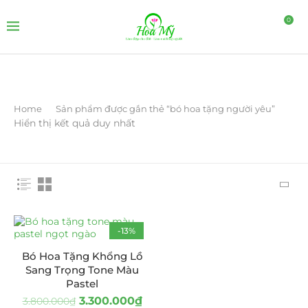
0
Home
Sản phẩm được gắn thẻ “bó hoa tặng người yêu”
Hiển thị kết quả duy nhất
-13%
Bó Hoa Tặng Khổng Lồ
Sang Trọng Tone Màu
Pastel
3.300.000
₫
3.800.000
₫