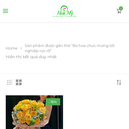
0
Sản phẩm được gắn thẻ “Bó hoa chúc mừng tốt
Home
nghiệp rực rỡ”
Hiển thị kết quả duy nhất
-15%