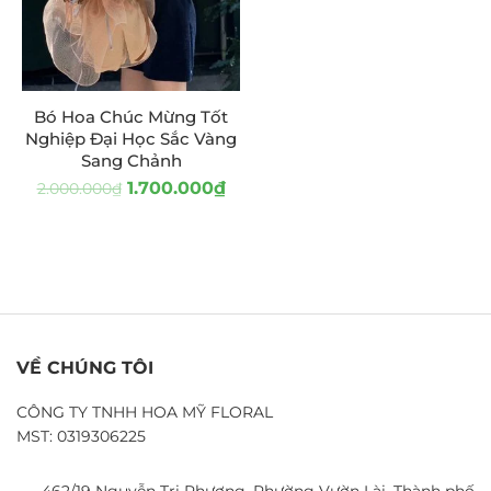
Bó Hoa Chúc Mừng Tốt
Nghiệp Đại Học Sắc Vàng
Sang Chảnh
1.700.000
₫
2.000.000
₫
VỀ CHÚNG TÔI
CÔNG TY TNHH HOA MỸ FLORAL
MST: 0319306225
462/19 Nguyễn Tri Phương, Phường Vườn Lài, Thành phố