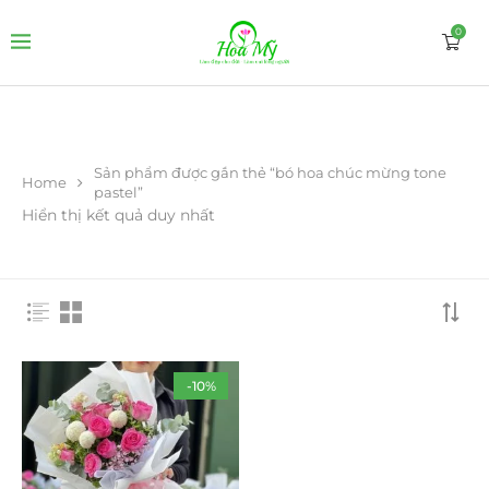
0
Sản phẩm được gắn thẻ “bó hoa chúc mừng tone
Home
pastel”
Hiển thị kết quả duy nhất
-10%