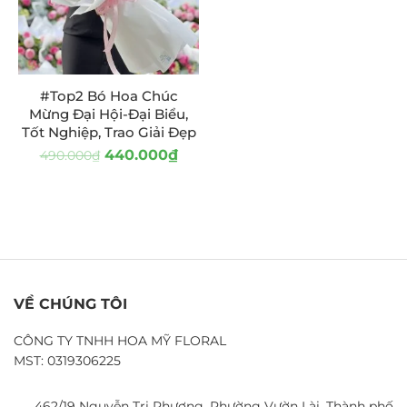
#Top2 Bó Hoa Chúc
Mừng Đại Hội-Đại Biểu,
Tốt Nghiệp, Trao Giải Đẹp
440.000
₫
490.000
₫
VỀ CHÚNG TÔI
CÔNG TY TNHH HOA MỸ FLORAL
MST: 0319306225
462/19 Nguyễn Tri Phương, Phường Vườn Lài, Thành phố