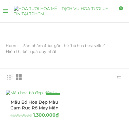
0
Home
Sản phẩm được gắn thẻ “bó hoa best seller”
Hiển thị kết quả duy nhất
-19%
Mẫu Bó Hoa Đẹp Màu
Cam Rực Rỡ May Mắn
1.300.000
₫
1.600.000
₫