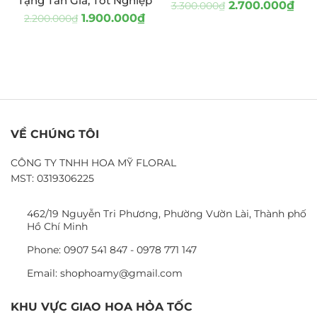
Tặng Tân Gia, Tốt Nghiệp
2.700.000
₫
3.300.000
₫
1.900.000
₫
2.200.000
₫
VỀ CHÚNG TÔI
CÔNG TY TNHH HOA MỸ FLORAL
MST: 0319306225
462/19 Nguyễn Tri Phương, Phường Vườn Lài, Thành phố
Hồ Chí Minh
Phone: 0907 541 847 - 0978 771 147
Email: shophoamy@gmail.com
KHU VỰC GIAO HOA HỎA TỐC