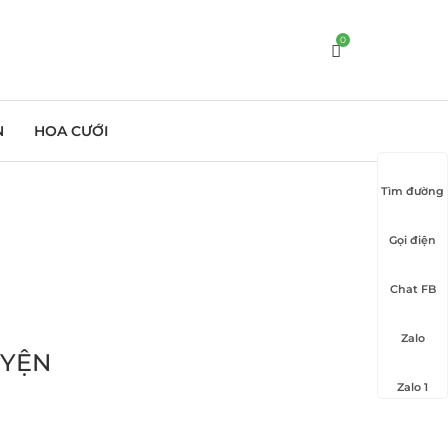
0
N
HOA CƯỚI
Tìm đường
Gọi điện
Chat FB
Zalo
UYỆN
Zalo 1