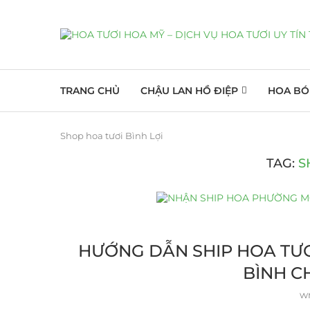
TRANG CHỦ
CHẬU LAN HỒ ĐIỆP
HOA BÓ
Shop hoa tươi Bình Lợi
TAG:
S
HƯỚNG DẪN SHIP HOA TƯƠ
BÌNH C
wr