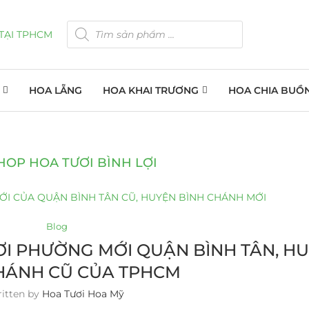
HOA LẴNG
HOA KHAI TRƯƠNG
HOA CHIA BUỒ
HOP HOA TƯƠI BÌNH LỢI
Blog
I PHƯỜNG MỚI QUẬN BÌNH TÂN, H
HÁNH CŨ CỦA TPHCM
itten by
Hoa Tươi Hoa Mỹ