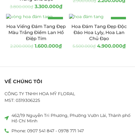
2.200.000
₫
2.900.000
₫
3.300.000
₫
3.800.000
₫
-27%
-11%
Hoa Viếng Đám Tang Đẹp
Hoa Đám Tang Đẹp Độc
Màu Trắng Điểm Lan Hồ
Đáo Hoa Lyly, Hoa Lan
Điệp Tím
Chủ Đạo
1.600.000
₫
4.900.000
₫
2.200.000
₫
5.500.000
₫
VỀ CHÚNG TÔI
CÔNG TY TNHH HOA MỸ FLORAL
MST: 0319306225
462/19 Nguyễn Tri Phương, Phường Vườn Lài, Thành phố
Hồ Chí Minh
Phone: 0907 541 847 - 0978 771 147