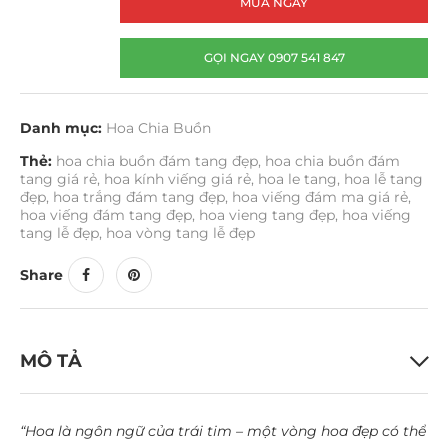
MUA NGAY
GỌI NGAY 0907 541 847
Danh mục:
Hoa Chia Buồn
Thẻ:
hoa chia buồn đám tang đẹp
,
hoa chia buồn đám
tang giá rẻ
,
hoa kính viếng giá rẻ
,
hoa le tang
,
hoa lễ tang
đẹp
,
hoa trắng đám tang đẹp
,
hoa viếng đám ma giá rẻ
,
hoa viếng đám tang đẹp
,
hoa vieng tang đẹp
,
hoa viếng
tang lễ đẹp
,
hoa vòng tang lễ đẹp
Share
MÔ TẢ
“Hoa là ngôn ngữ của trái tim – một vòng hoa đẹp có thể