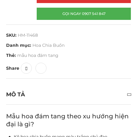
GỌI NGAY 0907 541 847
SKU:
HM-11468
Danh mục:
Hoa Chia Buồn
Thẻ:
mẫu hoa đám tang
Share
MÔ TẢ
Mẫu hoa đám tang theo xu hướng hiện
đại là gì?
Kệ hoa chia buồn mang màu trắng chủ đạo