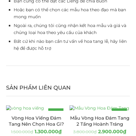
Bạn cũng có thể đặt các Liễng để chia buồn
Hoặc bạn có thể chọn các mẫu hoa theo đạo mà bạn
mong muốn
Ngoài ra, chúng tôi cũng nhận kết hoa mẫu và giá và
chủng loại hoa theo yêu cầu của khách
Bất cứ khi nào bạn cần tư vấn về hoa tang lễ, hãy liên
hệ để được hỗ trợ
SẢN PHẨM LIÊN QUAN
-13%
-24%
Vòng Hoa Viếng Đám
Mẫu Vòng Hoa Đám Tang
Tang Nên Chọn Hoa Gì?
2 Tầng Hoành Tráng
1.300.000
₫
2.900.000
₫
1.500.000
₫
3.800.000
₫