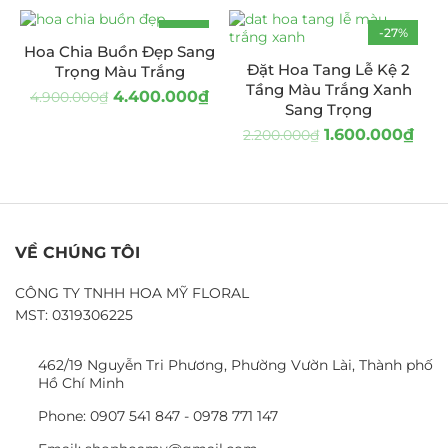
-10%
-27%
Hoa Chia Buồn Đẹp Sang
Đặt Hoa Tang Lễ Kệ 2
Trọng Màu Trắng
Tầng Màu Trắng Xanh
4.400.000
₫
4.900.000
₫
Sang Trọng
1.600.000
₫
2.200.000
₫
VỀ CHÚNG TÔI
CÔNG TY TNHH HOA MỸ FLORAL
MST: 0319306225
462/19 Nguyễn Tri Phương, Phường Vườn Lài, Thành phố
Hồ Chí Minh
Phone: 0907 541 847 - 0978 771 147