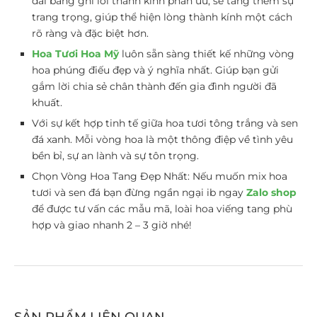
dải băng ghi lời thành kính phân ưu, sẽ tăng thêm sự
trang trọng, giúp thể hiện lòng thành kính một cách
rõ ràng và đặc biệt hơn.
Hoa Tươi Hoa Mỹ
luôn sẵn sàng thiết kế những vòng
hoa phúng điếu đẹp và ý nghĩa nhất. Giúp bạn gửi
gắm lời chia sẻ chân thành đến gia đình người đã
khuất.
Với sự kết hợp tinh tế giữa hoa tươi tông trắng và sen
đá xanh. Mỗi vòng hoa là một thông điệp về tình yêu
bền bỉ, sự an lành và sự tôn trọng.
Chọn Vòng Hoa Tang Đẹp Nhất: Nếu muốn mix hoa
tươi và sen đá bạn đừng ngần ngại ib ngay
Zalo shop
để được tư vấn các mẫu mã, loài hoa viếng tang phù
hợp và giao nhanh 2 – 3 giờ nhé!
SẢN PHẨM LIÊN QUAN