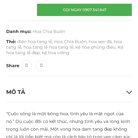
GỌI NGAY 0907 541 847
Danh mục:
Hoa Chia Buồn
Thẻ:
điện hoa tang lễ
,
Hoa Chia Buồn
,
hoa sen đá
,
hoa
tang lễ
,
hoa tang lễ hoa tang lễ
,
kệ hoa phúng điếu
,
Kệ
hoa tang lễ đẹp
,
kệ hoa viếng
Share
MÔ TẢ
“Cuộc sống là một bông hoa, tình yêu là mật ngọt của
nó.” Dù cuộc đời có kết thúc, nhưng tình yêu và lòng kính
trọng luôn còn mãi. Một vong hoa dam tang đẹp không
chỉ là lời tiễn biệt mà còn là cách bày tỏ trọn vẹn cảm xúc