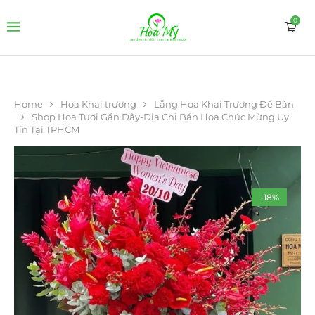
0
Home
Hoa Khai trương
Lẵng Hoa Khai Trương Để Bàn
Shop Hoa Tươi Gần Đây-Địa Chỉ Bán Hoa Chúc Mừng Uy
Tín Tại TPHCM
-18%