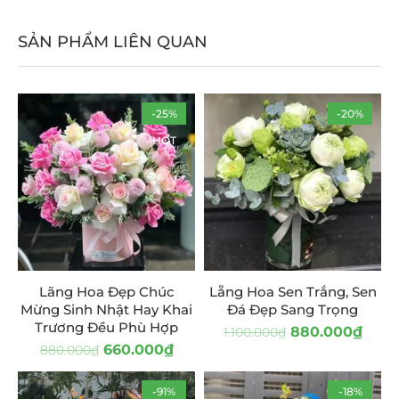
SẢN PHẨM LIÊN QUAN
-25%
-20%
HOT
Lãng Hoa Đẹp Chúc
Lẵng Hoa Sen Trắng, Sen
Mừng Sinh Nhật Hay Khai
Đá Đẹp Sang Trọng
Trương Đều Phù Hợp
880.000
₫
1.100.000
₫
660.000
₫
880.000
₫
-91%
-18%