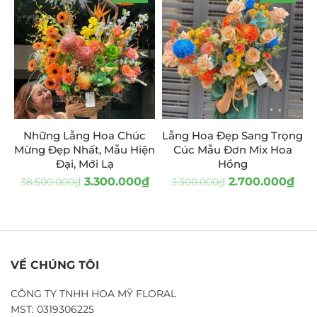
Những Lẵng Hoa Chúc
Lẵng Hoa Đẹp Sang Trọng
Mừng Đẹp Nhất, Mẫu Hiện
Cúc Mẫu Đơn Mix Hoa
Đại, Mới Lạ
Hồng
3.300.000
₫
2.700.000
₫
38.500.000
₫
3.300.000
₫
VỀ CHÚNG TÔI
CÔNG TY TNHH HOA MỸ FLORAL
MST: 0319306225