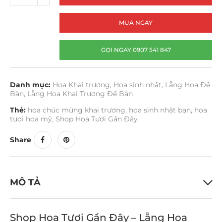
MUA NGAY
GỌI NGAY 0907 541 847
Danh mục:
Hoa Khai trương
,
Hoa sinh nhật
,
Lẵng Hoa Để
Bàn
,
Lẵng Hoa Khai Trương Để Bàn
Thẻ:
hoa chúc mừng khai trương
,
hoa sinh nhật bạn
,
hoa
tươi hoa mỹ
,
Shop Hoa Tươi Gần Đây
Share
MÔ TẢ
Shop Hoa Tươi Gần Đây – Lẵng Hoa