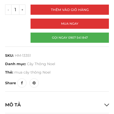
THÊM VÀO GIỎ HÀNG
MUA NGAY
GỌI NGAY 0907 541 847
SKU:
HM-13351
Danh mục:
Cây Thông Noel
Thẻ:
mua cây thông Noel
Share
MÔ TẢ