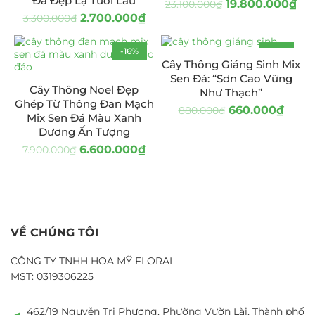
Đá Đẹp Lạ Tươi Lâu
19.800.000
₫
23.100.000
₫
2.700.000
₫
3.300.000
₫
-16%
-25%
Cây Thông Giáng Sinh Mix
Sen Đá: “Sơn Cao Vững
Cây Thông Noel Đẹp
Như Thạch”
Ghép Từ Thông Đan Mạch
660.000
₫
880.000
₫
Mix Sen Đá Màu Xanh
Dương Ấn Tượng
6.600.000
₫
7.900.000
₫
VỀ CHÚNG TÔI
CÔNG TY TNHH HOA MỸ FLORAL
MST: 0319306225
462/19 Nguyễn Tri Phương, Phường Vườn Lài, Thành phố