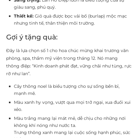
Sang trọng:
Lan Hồ Điệp luôn là biểu tượng của sự
giàu sang, phú quý.
Thiết kế:
Giỏ quà được bọc vải bố (burlap) mộc mạc
nhưng tinh tế, thân thiện môi trường.
Gợi ý tặng quà:
Đây là lựa chọn số 1 cho hoa chúc mừng khai trương văn
phòng, spa, thẩm mỹ viện trong tháng 12. Nó mang
thông điệp: “Kinh doanh phát đạt, vững chãi như tùng, rực
rỡ như lan”.
Cây thông noel là biểu tượng cho sự sống bền bỉ,
mạnh mẽ.
Màu xanh hy vọng, vượt qua mọi trở ngại, xua đuổi xui
xẻo.
Màu trắng mang lại mát mẻ, dễ chịu cho những nơi
không khí nóng như nước ta.
Trưng thông xanh mang lại cuộc sống hạnh phúc, sức