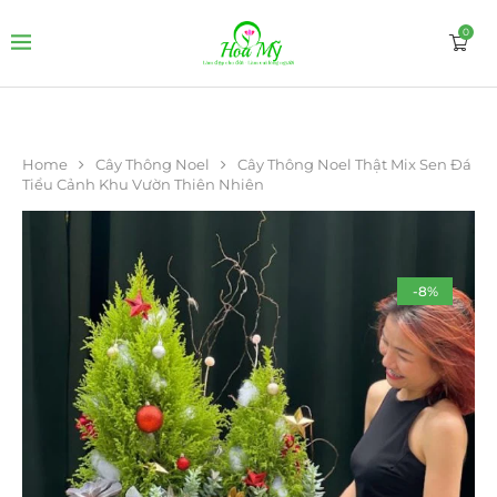
0
Home
Cây Thông Noel
Cây Thông Noel Thật Mix Sen Đá
Tiểu Cảnh Khu Vườn Thiên Nhiên
-8%