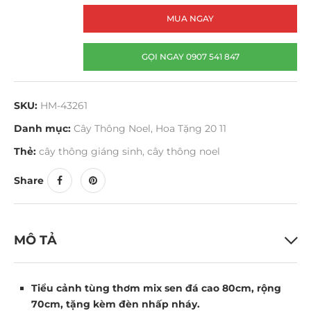
MUA NGAY
GỌI NGAY 0907 541 847
SKU:
HM-43261
Danh mục:
Cây Thông Noel
,
Hoa Tặng 20 11
Thẻ:
cây thông giáng sinh
,
cây thông noel
Share
MÔ TẢ
Tiểu cảnh tùng thơm mix sen đá cao 80cm, rộng
70cm, tặng kèm đèn nhấp nháy.