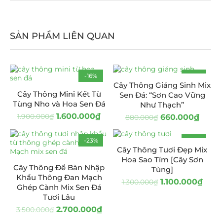
SẢN PHẨM LIÊN QUAN
-16%
-25%
Cây Thông Giáng Sinh Mix
Cây Thông Mini Kết Từ
Sen Đá: “Sơn Cao Vững
Tùng Nho và Hoa Sen Đá
Như Thạch”
1.600.000
₫
1.900.000
₫
660.000
₫
880.000
₫
-23%
-15%
Cây Thông Tươi Đẹp Mix
Hoa Sao Tím [Cây Sơn
Cây Thông Để Bàn Nhập
Tùng]
Khẩu Thông Đan Mạch
1.100.000
₫
1.300.000
₫
Ghép Cành Mix Sen Đá
Tươi Lâu
2.700.000
₫
3.500.000
₫