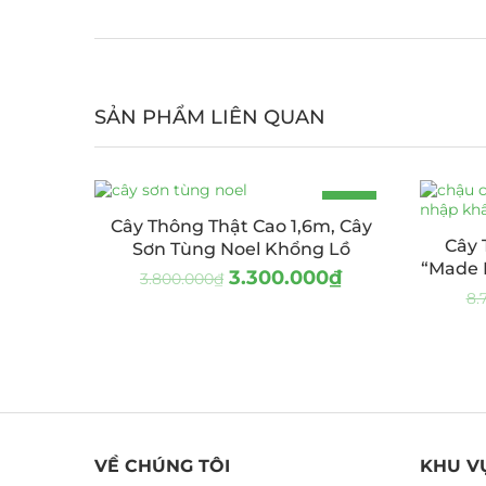
SẢN PHẨM LIÊN QUAN
-13%
Cây Thông Thật Cao 1,6m, Cây
Cây 
Sơn Tùng Noel Khổng Lồ
“Made 
3.300.000
₫
3.800.000
₫
8.
VỀ CHÚNG TÔI
KHU V