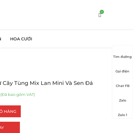
0
N
HOA CƯỚI
Tìm đường
Gọi điện
 Cây Tùng Mix Lan Mini Và Sen Đá
Chat FB
(Đã bao gồm VAT)
Zalo
IỎ HÀNG
Zalo 1
AY