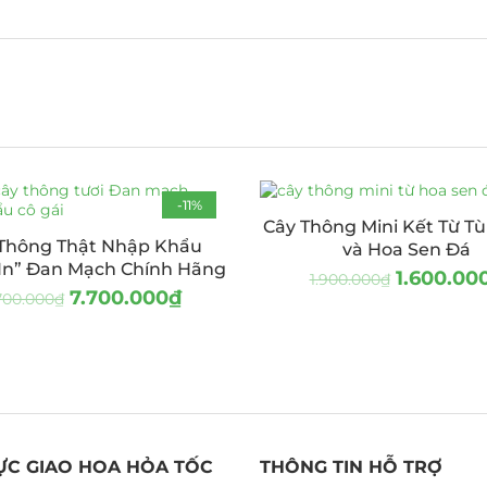
-11%
Cây Thông Mini Kết Từ T
Thông Thật Nhập Khẩu
và Hoa Sen Đá
In” Đan Mạch Chính Hãng
1.600.00
1.900.000
₫
7.700.000
₫
700.000
₫
ỰC GIAO HOA HỎA TỐC
THÔNG TIN HỖ TRỢ