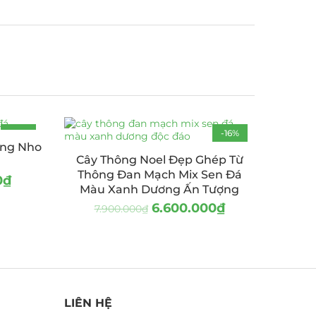
-16%
-16%
ùng Nho
Cây Thông Noel Đẹp Ghép Từ
Thông Đan Mạch Mix Sen Đá
0
₫
Màu Xanh Dương Ấn Tượng
6.600.000
₫
7.900.000
₫
LIÊN HỆ