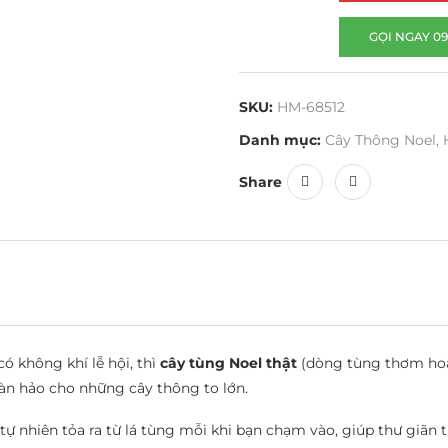
GỌI NGAY 09
SKU:
HM-68512
Danh mục:
Cây Thông Noel
,
Share
 không khí lễ hội, thì
cây tùng Noel thật
(dòng tùng thơm hoặ
oàn hảo cho những cây thông to lớn.
ự nhiên tỏa ra từ lá tùng mỗi khi bạn chạm vào, giúp thư giãn 