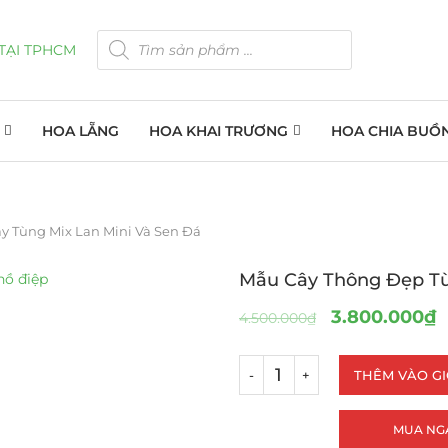
HOA LẴNG
HOA KHAI TRƯƠNG
HOA CHIA BUỒ
y Tùng Mix Lan Mini Và Sen Đá
Mẫu Cây Thông Đẹp Từ
3.800.000
₫
4.500.000
₫
THÊM VÀO G
MUA NG