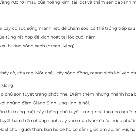
àng rực rỡ (màu của hoàng kim, tài lộc) và thảm sen đá xanh 
i cây có sức sống mãnh liệt, dễ chăm sóc, có thể trồng tiếp sau
 tùng rất hợp để kích hoạt tài lộc cuối năm.
xu hướng sống xanh (green living).
 thầy cô, cha mẹ. Một chậu cây sống động, mang sinh khí vào nh
trường.
 hợp phủ sơn tuyết trắng phớt nhẹ. Điểm thêm những nhánh hoa
ới những đêm Giáng Sinh lung linh lễ hội.
 Gòn thì trưng một cây thông phủ tuyết trong nhà tạo cho ngườ
tuyết bám trên những cành cây vào mùa Noel ở các nước phươn
el cho người thân, bạn bè để họ có cảm giác ấm áp, an vui, hạ