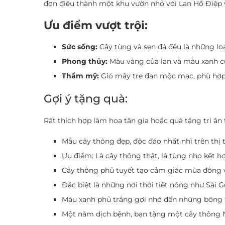
đơn điệu thành một khu vườn nhỏ với Lan Hồ Điệp v
Ưu điểm vượt trội:
Sức sống:
Cây tùng và sen đá đều là những loạ
Phong thủy:
Màu vàng của lan và màu xanh của
Thẩm mỹ:
Giỏ mây tre đan mộc mạc, phù hợp 
Gợi ý tặng quà:
Rất thích hợp làm hoa tân gia hoặc quà tặng tri ân
Mẫu cây thông đẹp, độc đáo nhất nhì trên thị 
Ưu điểm: Là cây thông thật, lá tùng nho kết
Cây thông phủ tuyết tạo cảm giác mùa đông v
Đặc biệt là những nơi thời tiết nóng như Sài
Màu xanh phủ trắng gợi nhớ đến những bông 
Một năm dịch bệnh, bạn tặng một cây thông No