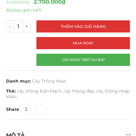
2.700.000
₫
3.500.000
₫
(Đã bao gồm VAT)
THÊM VÀO GIỎ HÀNG
MUA NGAY
GỌI NGAY 0907 541 847
Danh mục:
Cây Thông Noel
Thẻ:
cây thông Đan Mạch
,
cây thông đẹp
,
cây thông nhập
khẩu
Share
MÔ TẢ