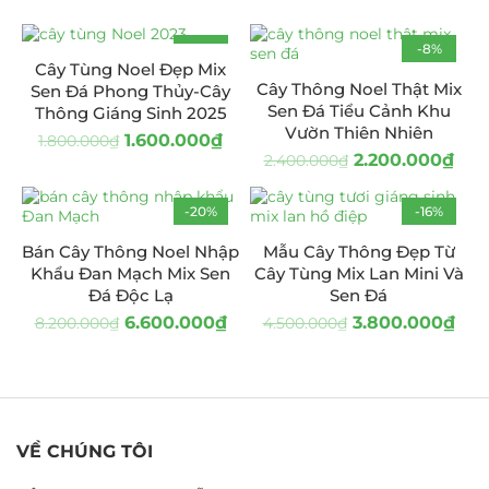
-11%
-8%
Cây Tùng Noel Đẹp Mix
Cây Thông Noel Thật Mix
Sen Đá Phong Thủy-Cây
Sen Đá Tiểu Cảnh Khu
Thông Giáng Sinh 2025
Vườn Thiên Nhiên
1.600.000
₫
1.800.000
₫
2.200.000
₫
2.400.000
₫
-20%
-16%
Bán Cây Thông Noel Nhập
Mẫu Cây Thông Đẹp Từ
Khẩu Đan Mạch Mix Sen
Cây Tùng Mix Lan Mini Và
Đá Độc Lạ
Sen Đá
6.600.000
₫
3.800.000
₫
8.200.000
₫
4.500.000
₫
VỀ CHÚNG TÔI