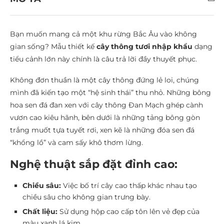
Bạn muốn mang cả một khu rừng Bắc Âu vào không
gian sống? Mẫu thiết kế
cây thông tươi nhập khẩu
dạng
tiểu cảnh lớn này chính là câu trả lời đầy thuyết phục.
Không đơn thuần là một cây thông đứng lẻ loi, chúng
mình đã kiến tạo một “hệ sinh thái” thu nhỏ. Những bông
hoa sen đá đan xen với cây thông Đan Mạch ghép cành
vươn cao kiêu hãnh, bên dưới là những tảng bông gòn
trắng muốt tựa tuyết rơi, xen kẽ là những đóa sen đá
“khổng lồ” và cam sấy khô thơm lừng.
Nghệ thuật sắp đặt đỉnh cao:
Chiều sâu:
Việc bố trí cây cao thấp khác nhau tạo
chiều sâu cho không gian trưng bày.
Chất liệu:
Sử dụng hộp cao cấp tôn lên vẻ đẹp của
màu xanh lá kim.