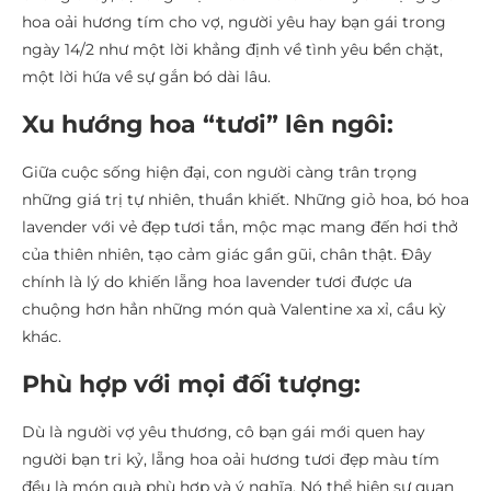
hoa oải hương tím cho vợ, người yêu hay bạn gái trong
ngày 14/2 như một lời khẳng định về tình yêu bền chặt,
một lời hứa về sự gắn bó dài lâu.
Xu hướng hoa “tươi” lên ngôi:
Giữa cuộc sống hiện đại, con người càng trân trọng
những giá trị tự nhiên, thuần khiết. Những giỏ hoa, bó hoa
lavender với vẻ đẹp tươi tắn, mộc mạc mang đến hơi thở
của thiên nhiên, tạo cảm giác gần gũi, chân thật. Đây
chính là lý do khiến lẵng hoa lavender tươi được ưa
chuộng hơn hẳn những món quà Valentine xa xỉ, cầu kỳ
khác.
Phù hợp với mọi đối tượng:
Dù là người vợ yêu thương, cô bạn gái mới quen hay
người bạn tri kỷ, lẵng hoa oải hương tươi đẹp màu tím
đều là món quà phù hợp và ý nghĩa. Nó thể hiện sự quan