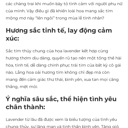
các chàng trai khi muốn bày tỏ tình cảm với người phụ nữ
của mình. Vậy điều gì đã khiến loài hoa mang sắc tím
mộng mơ này “lên ngôi” trong mùa lễ tình nhân?
Hương sắc tinh tế, lay động cảm
xúc:
Sắc tím thủy chung của hoa lavender kết hợp cùng
hương thơm dịu dàng, quyến rũ tạo nên một tổng thể hài
hòa, tinh tế, dễ dàng chinh phục trái tim của bất kỳ cô gái
nào. Lẵng hoa oải hương tím không chỉ đẹp mà còn
mang đến cảm giác thư thái, bình yên, xua tan mọi căng
thẳng, mệt mỏi.
Ý nghĩa sâu sắc, thể hiện tình yêu
chân thành:
Lavender từ lâu đã được xem là biểu tượng của tình yêu
chung thủy, sự lãng mạn và tinh thần bình yên. Tặng giỏ