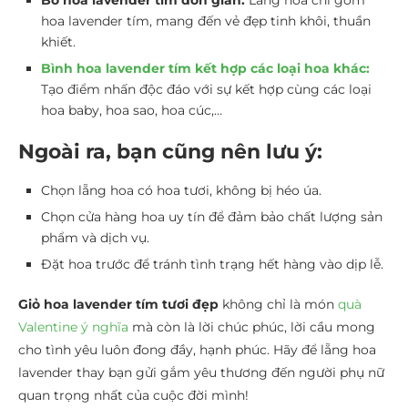
Bó hoa lavender tím đơn giản:
Lẵng hoa chỉ gồm
hoa lavender tím, mang đến vẻ đẹp tinh khôi, thuần
khiết.
Bình hoa lavender tím kết hợp các loại hoa khác:
Tạo điểm nhấn độc đáo với sự kết hợp cùng các loại
hoa baby, hoa sao, hoa cúc,…
Ngoài ra, bạn cũng nên lưu ý:
Chọn lẵng hoa có hoa tươi, không bị héo úa.
Chọn cửa hàng hoa uy tín để đảm bảo chất lượng sản
phẩm và dịch vụ.
Đặt hoa trước để tránh tình trạng hết hàng vào dịp lễ.
Giỏ hoa lavender tím tươi đẹp
không chỉ là món
quà
Valentine ý nghĩa
mà còn là lời chúc phúc, lời cầu mong
cho tình yêu luôn đong đầy, hạnh phúc. Hãy để lẵng hoa
lavender thay bạn gửi gắm yêu thương đến người phụ nữ
quan trọng nhất của cuộc đời mình!