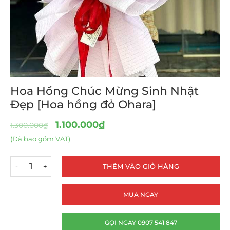
Hoa Hồng Chúc Mừng Sinh Nhật
Đẹp [Hoa hồng đỏ Ohara]
1.100.000
₫
1.300.000
₫
(Đã bao gồm VAT)
THÊM VÀO GIỎ HÀNG
MUA NGAY
GỌI NGAY 0907 541 847