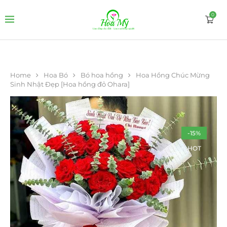
0
Home
Hoa Bó
Bó hoa hồng
Hoa Hồng Chúc Mừng
Sinh Nhật Đẹp [Hoa hồng đỏ Ohara]
-15%
HOT