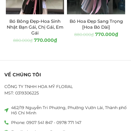
Bó Bông Đẹp-Hoa Sinh
Bó Hoa Đẹp Sang Trọng
Nhật Bạn Gái, Chị Gái, Em
[Hoa Bó Dài]
Gái
770.000
₫
880.000
₫
770.000
₫
880.000
₫
VỀ CHÚNG TÔI
CÔNG TY TNHH HOA MỸ FLORAL
MST: 0319306225
462/19 Nguyễn Tri Phương, Phường Vườn Lài, Thành phố
Hồ Chí Minh
Phone: 0907 541 847 - 0978 771 147