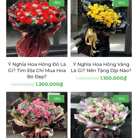
-19%
-15%
Ý Nghĩa Hoa Hồng Đỏ Là
Ý Nghĩa Hoa Hồng Vàng
Gì? Tìm Địa Chỉ Mua Hoa
Là Gì? Nên Tặng Dịp Nào?
Bó Đẹp?
1.100.000
₫
1.300.000
₫
1.300.000
₫
1.600.000
₫
-13%
-13%