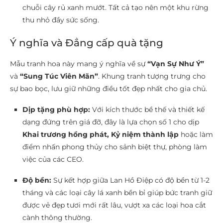
chuỗi cây rủ xanh mướt. Tất cả tạo nên một khu rừng
thu nhỏ đầy sức sống.
Ý nghĩa và Đẳng cấp quà tặng
Mẫu tranh hoa này mang ý nghĩa về sự
“Vạn Sự Như Ý”
và
“Sung Túc Viên Mãn”
. Khung tranh tượng trưng cho
sự bao bọc, lưu giữ những điều tốt đẹp nhất cho gia chủ.
Dịp tặng phù hợp:
Với kích thước bề thế và thiết kế
dạng đứng trên giá đỡ, đây là lựa chọn số 1 cho dịp
Khai trương hồng phát, Kỷ niệm thành lập
hoặc làm
điểm nhấn phong thủy cho sảnh biệt thự, phòng làm
việc của các CEO.
Độ bền:
Sự kết hợp giữa Lan Hồ Điệp có độ bền từ 1-2
tháng và các loại cây lá xanh bền bỉ giúp bức tranh giữ
được vẻ đẹp tươi mới rất lâu, vượt xa các loại hoa cắt
cành thông thường.