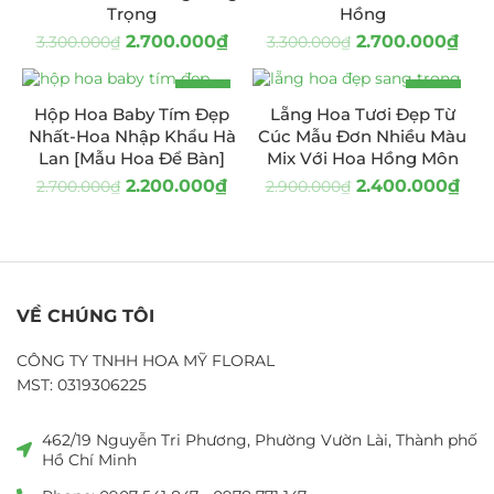
Trọng
Hồng
2.700.000
₫
2.700.000
₫
3.300.000
₫
3.300.000
₫
-19%
-17%
Hộp Hoa Baby Tím Đẹp
Lẵng Hoa Tươi Đẹp Từ
Nhất-Hoa Nhập Khẩu Hà
Cúc Mẫu Đơn Nhiều Màu
Lan [Mẫu Hoa Để Bàn]
Mix Với Hoa Hồng Môn
2.200.000
₫
2.400.000
₫
2.700.000
₫
2.900.000
₫
VỀ CHÚNG TÔI
CÔNG TY TNHH HOA MỸ FLORAL
MST: 0319306225
462/19 Nguyễn Tri Phương, Phường Vườn Lài, Thành phố
Hồ Chí Minh