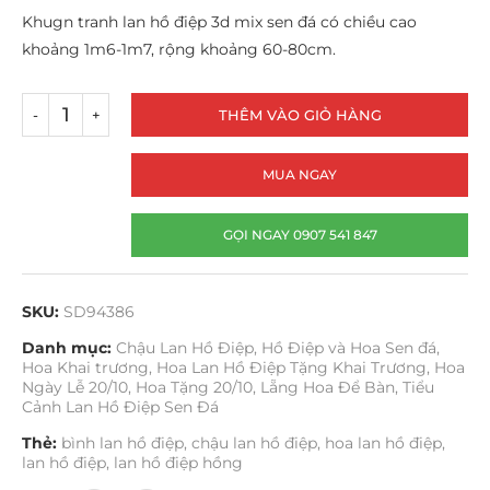
Khugn tranh lan hồ điệp 3d mix sen đá có chiều cao
khoảng 1m6-1m7, rộng khoảng 60-80cm.
THÊM VÀO GIỎ HÀNG
MUA NGAY
GỌI NGAY 0907 541 847
SKU:
SD94386
Danh mục:
Chậu Lan Hồ Điệp
,
Hồ Điệp và Hoa Sen đá
,
Hoa Khai trương
,
Hoa Lan Hồ Điệp Tặng Khai Trương
,
Hoa
Ngày Lễ 20/10
,
Hoa Tặng 20/10
,
Lẵng Hoa Để Bàn
,
Tiểu
Cảnh Lan Hồ Điệp Sen Đá
Thẻ:
bình lan hồ điệp
,
chậu lan hồ điệp
,
hoa lan hồ điệp
,
lan hồ điệp
,
lan hồ điệp hồng