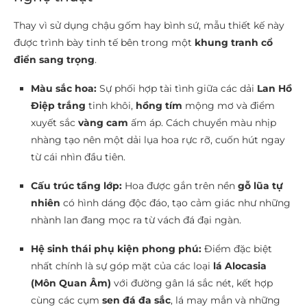
Thay vì sử dụng chậu gốm hay bình sứ, mẫu thiết kế này
được trình bày tinh tế bên trong một
khung tranh cổ
điển sang trọng
.
Màu sắc hoa:
Sự phối hợp tài tình giữa các dải
Lan Hồ
Điệp trắng
tinh khôi,
hồng tím
mộng mơ và điểm
xuyết sắc
vàng cam
ấm áp. Cách chuyển màu nhịp
nhàng tạo nên một dải lụa hoa rực rỡ, cuốn hút ngay
từ cái nhìn đầu tiên.
Cấu trúc tầng lớp:
Hoa được gắn trên nền
gỗ lũa tự
nhiên
có hình dáng độc đáo, tạo cảm giác như những
nhành lan đang mọc ra từ vách đá đại ngàn.
Hệ sinh thái phụ kiện phong phú:
Điểm đặc biệt
nhất chính là sự góp mặt của các loại
lá Alocasia
(Môn Quan Âm)
với đường gân lá sắc nét, kết hợp
cùng các cụm
sen đá đa sắc
, lá may mắn và những