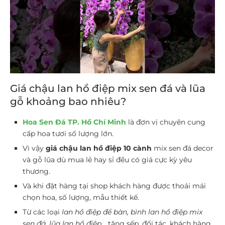
Giá chậu lan hồ điệp mix sen đá và lũa
gỗ khoảng bao nhiêu?
Hoa Sen Đá TP. Hồ Chí Minh
là đơn vị chuyên cung
cấp hoa tươi số lượng lớn.
Vì vậy
giá chậu lan hồ điệp 10 cành
mix sen đá decor
và gỗ lũa dù mua lẻ hay sỉ đều có giá cực kỳ yêu
thương.
Và khi đặt hàng tại shop khách hàng được thoải mái
chọn hoa, số lượng, mẫu thiết kế.
Từ các loại
lan hồ điệp để bàn, bình lan hồ điệp mix
sen đá, lũa lan hồ điệp…
tặng sếp, đối tác, khách hàng