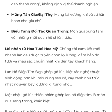
đáo thành công”, khẳng định vị thế doanh nghiệp.
Mừng Tân Gia/Đại Thọ
: Mang lại vượng khí và sự hân
hoan cho gia chủ.
Biếu Tặng Đối Tác Quan Trọng
: Món quà xứng tầm
với những mối quan hệ chiến lược.
Lời nhắn từ Hoa Tươi Hoa Mỹ
: Chúng tôi cam kết mỗi
nhành lan đều được tuyển chọn kỹ lưỡng, đảm bảo độ
tươi và màu sắc chuẩn nhất khi đến tay khách hàng.
Lan Hồ Điệp Tím Đẹp ghép gỗ lũa, kiệt tác nghệ thuật
sinh động hơn khi mix cùng sen đá, cây xanh như trúc
nhật nguyên bầy, dương xỉ, tùng nho….
Một chậu gỗ lũa thiên nhiên ghép lan hồ điệp tím là món
quà sang trọng, khác biệt.
Bạn đang tìm kiếm một món quà độc đáo, sang trọng để