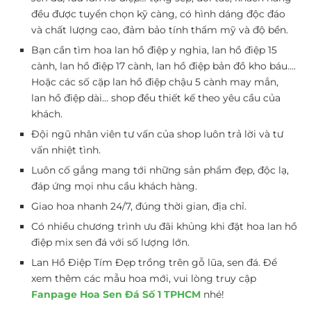
đều được tuyển chọn kỹ càng, có hình dáng độc đáo
và chất lượng cao, đảm bảo tính thẩm mỹ và độ bền.
Bạn cần tìm hoa lan hồ điệp y nghia, lan hồ điệp 15
cành, lan hồ điệp 17 cành, lan hồ điệp bản đồ kho báu….
Hoặc các số cặp lan hồ điệp chậu 5 cành may mắn,
lan hồ điệp dài… shop đều thiết kế theo yêu cầu của
khách.
Đội ngũ nhân viên tư vấn của shop luôn trả lời và tư
vấn nhiệt tình.
Luôn cố gắng mang tới những sản phẩm đẹp, độc lạ,
đáp ứng mọi nhu cầu khách hàng.
Giao hoa nhanh 24/7, đúng thời gian, địa chỉ.
Có nhiều chương trình ưu đãi khủng khi đặt hoa lan hồ
điệp mix sen đá với số lượng lớn.
Lan Hồ Điệp Tím Đẹp trồng trên gỗ lũa, sen đá. Để
xem thêm các mẫu hoa mới, vui lòng truy cập
Fanpage Hoa Sen Đá Số 1 TPHCM
nhé!