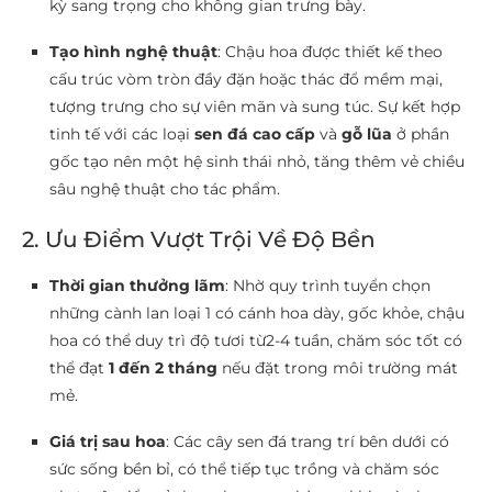
kỳ sang trọng cho không gian trưng bày.
Tạo hình nghệ thuật
: Chậu hoa được thiết kế theo
cấu trúc vòm tròn đầy đặn hoặc thác đổ mềm mại,
tượng trưng cho sự viên mãn và sung túc. Sự kết hợp
tinh tế với các loại
sen đá cao cấp
và
gỗ lũa
ở phần
gốc tạo nên một hệ sinh thái nhỏ, tăng thêm vẻ chiều
sâu nghệ thuật cho tác phẩm.
2. Ưu Điểm Vượt Trội Về Độ Bền
Thời gian thưởng lãm
: Nhờ quy trình tuyển chọn
những cành lan loại 1 có cánh hoa dày, gốc khỏe, chậu
hoa có thể duy trì độ tươi từ2-4 tuần, chăm sóc tốt có
thể đạt
1 đến 2 tháng
nếu đặt trong môi trường mát
mẻ.
Giá trị sau hoa
: Các cây sen đá trang trí bên dưới có
sức sống bền bỉ, có thể tiếp tục trồng và chăm sóc