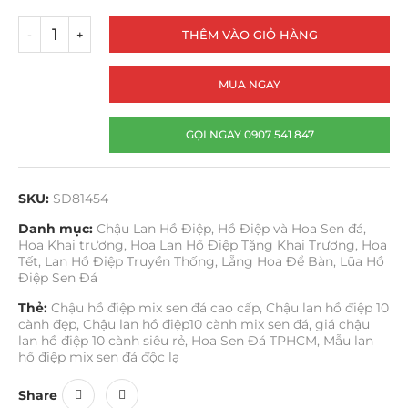
THÊM VÀO GIỎ HÀNG
MUA NGAY
GỌI NGAY 0907 541 847
SKU:
SD81454
Danh mục:
Chậu Lan Hồ Điệp
,
Hồ Điệp và Hoa Sen đá
,
Hoa Khai trương
,
Hoa Lan Hồ Điệp Tặng Khai Trương
,
Hoa
Tết
,
Lan Hồ Điệp Truyền Thống
,
Lẵng Hoa Để Bàn
,
Lũa Hồ
Điệp Sen Đá
Thẻ:
Chậu hồ điệp mix sen đá cao cấp
,
Chậu lan hồ điệp 10
cành đẹp
,
Chậu lan hồ điệp10 cành mix sen đá
,
giá chậu
lan hồ điệp 10 cành siêu rẻ
,
Hoa Sen Đá TPHCM
,
Mẫu lan
hồ điệp mix sen đá độc lạ
Share