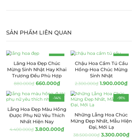
SẢN PHẨM LIÊN QUAN
-25%
-17%
Lãng Hoa Đẹp Chúc
Chậu Hoa Cẩm Tú Cầu
HOT
Mừng Sinh Nhật Hay Khai
Hồng-Hoa Chúc Mừng
Trương Đều Phù Hợp
Sinh Nhật
660.000
₫
1.900.000
₫
880.000
₫
2.300.000
₫
-14%
-91%
Lẵng Hoa Đẹp Màu Hồng
Những Lẵng Hoa Chúc
Được Phụ Nữ Yêu Thích
Mừng Đẹp Nhất, Mẫu Hiện
Nhất Hiện Nay
Đại, Mới Lạ
3.800.000
₫
4.400.000
₫
3.300.000
₫
38.500.000
₫