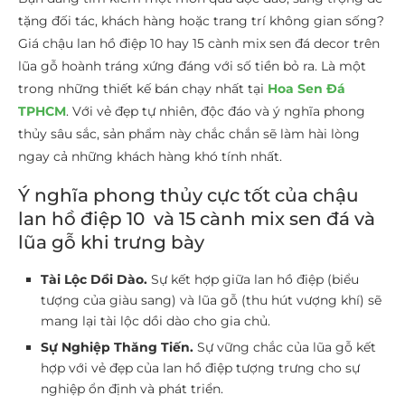
tặng đối tác, khách hàng hoặc trang trí không gian sống?
Giá chậu lan hồ điệp 10 hay 15 cành mix sen đá decor trên
lũa gỗ hoành tráng xứng đáng với số tiền bỏ ra. Là một
trong những thiết kế bán chạy nhất tại
Hoa Sen Đá
TPHCM
. Với vẻ đẹp tự nhiên, độc đáo và ý nghĩa phong
thủy sâu sắc, sản phẩm này chắc chắn sẽ làm hài lòng
ngay cả những khách hàng khó tính nhất.
Ý nghĩa phong thủy cực tốt của chậu
lan hồ điệp 10 và 15 cành mix sen đá và
lũa gỗ khi trưng bày
Tài Lộc Dồi Dào.
Sự kết hợp giữa lan hồ điệp (biểu
tượng của giàu sang) và lũa gỗ (thu hút vượng khí) sẽ
mang lại tài lộc dồi dào cho gia chủ.
Sự Nghiệp Thăng Tiến.
Sự vững chắc của lũa gỗ kết
hợp với vẻ đẹp của lan hồ điệp tượng trưng cho sự
nghiệp ổn định và phát triển.