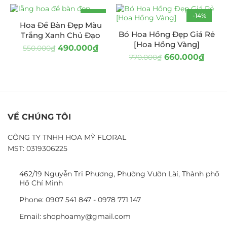
-11%
-14%
Hoa Để Bàn Đẹp Màu
Bó Hoa Hồng Đẹp Giá Rẻ
Trắng Xanh Chủ Đạo
[Hoa Hồng Vàng]
490.000
₫
550.000
₫
660.000
₫
770.000
₫
VỀ CHÚNG TÔI
CÔNG TY TNHH HOA MỸ FLORAL
MST: 0319306225
462/19 Nguyễn Tri Phương, Phường Vườn Lài, Thành phố
Hồ Chí Minh
Phone: 0907 541 847 - 0978 771 147
Email: shophoamy@gmail.com