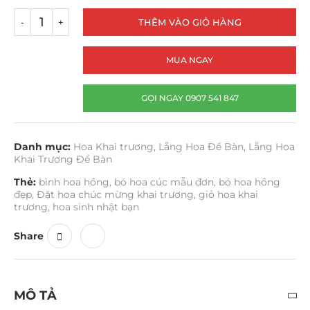
THÊM VÀO GIỎ HÀNG
MUA NGAY
GỌI NGAY 0907 541 847
Danh mục:
Hoa Khai trương
,
Lẵng Hoa Để Bàn
,
Lẵng Hoa
Khai Trương Để Bàn
Thẻ:
bình hoa hồng
,
bó hoa cúc mẫu đơn
,
bó hoa hồng
đẹp
,
Đặt hoa chúc mừng khai trương
,
giỏ hoa khai
trương
,
hoa sinh nhật bạn
Share
MÔ TẢ