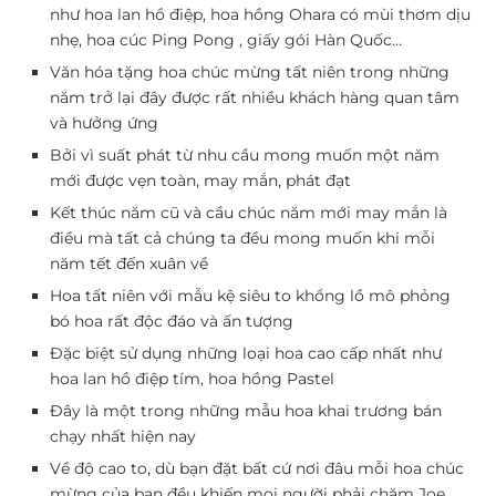
như hoa lan hồ điệp, hoa hồng Ohara có mùi thơm dịu
nhẹ, hoa cúc Ping Pong , giấy gói Hàn Quốc…
Văn hóa tặng hoa chúc mừng tất niên trong những
năm trở lại đây được rất nhiều khách hàng quan tâm
và hưởng ứng
Bởi vì suất phát từ nhu cầu mong muốn một năm
mới được vẹn toàn, may mắn, phát đạt
Kết thúc năm cũ và cầu chúc năm mới may mắn là
điều mà tất cả chúng ta đều mong muốn khi mỗi
năm tết đến xuân về
Hoa tất niên với mẫu kệ siêu to khổng lồ mô phỏng
bó hoa rất độc đáo và ấn tượng
Đặc biệt sử dụng những loại hoa cao cấp nhất như
hoa lan hồ điệp tím, hoa hồng Pastel
Đây là một trong những mẫu hoa khai trương bán
chạy nhất hiện nay
Về độ cao to, dù bạn đặt bất cứ nơi đâu mỗi hoa chúc
mừng của bạn đều khiến mọi người phải chăm Joe