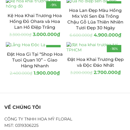
-9%
-26%
Hoa Lan Đẹp Màu Hồng
HOT
Kệ Hoa Khai Trương Hoa
Mix Với Sen Đá Trồng
Hồng Đỏ Ohara và Hoa
Chậu Gỗ Lũa Thiên Nhiên
Lan Hồ Điệp Trắng
Tươi Đẹp 30 Ngày
3.000.000
₫
3.300.000
₫
4.900.000
₫
6.600.000
₫
-21%
-16%
Đặt Hoa Gì Tại “Shop Hoa
Đặt Hoa Khai Trương Đẹp
Tuoi Quan 10” – Giao
và Độc Đáo Nhất
Hàng Nhanh
2.700.000
₫
3.200.000
₫
1.900.000
₫
2.400.000
₫
VỀ CHÚNG TÔI
CÔNG TY TNHH HOA MỸ FLORAL
MST: 0319306225