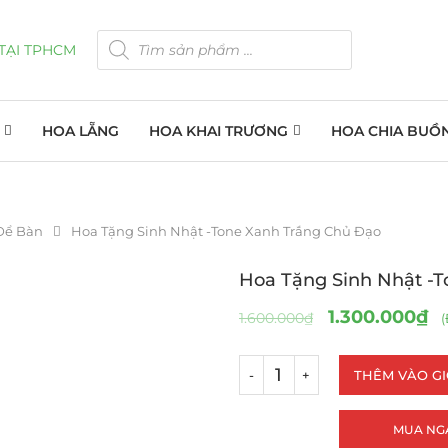
HOA LẴNG
HOA KHAI TRƯƠNG
HOA CHIA BUỒ
Để Bàn
Hoa Tặng Sinh Nhật -Tone Xanh Trắng Chủ Đạo
Hoa Tặng Sinh Nhật -
1.300.000
₫
1.600.000
₫
(
THÊM VÀO G
MUA NG