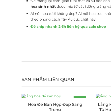
Để mang lại cảm giác tươi mát và sự độc đáo 
hoa sinh nhật
được mix từ cát tường trắng và
Ai nói hoa tươi không đẹp? Ai nói hoa tươi k
theo phong cách Tây Âu cực chất này.
Để ship nhanh 2-3h liên hệ qua zalo shop
SẢN PHẨM LIÊN QUAN
-18%
Hoa Để Bàn Họp Đẹp Sang
Lẵng 
Trọng
Từ Ho