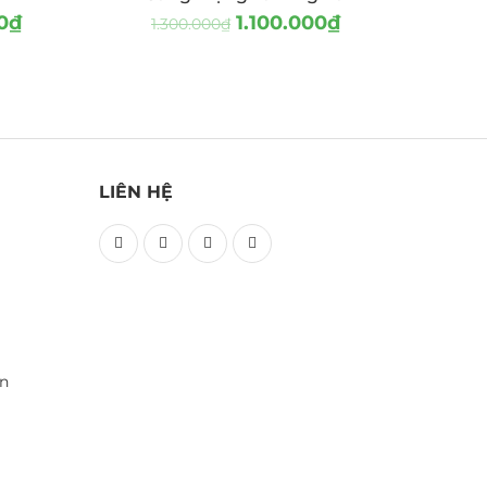
0
₫
1.100.000
₫
1.300.000
₫
LIÊN HỆ
ền