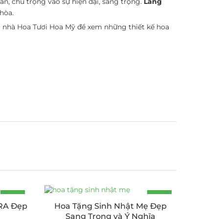
n, chú trọng vào sự hiện đại, sang trọng.
Lẵng
hòa.
a nhà Hoa Tươi Hoa Mỹ để xem những thiết kế hoa
-25%
-15%
RA Đẹp
Hoa Tặng Sinh Nhật Mẹ Đẹp
Sang Trọng và Ý Nghĩa