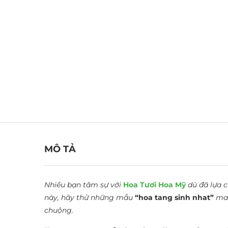
MÔ TẢ
Nhiều bạn tâm sự với
Hoa Tươi Hoa Mỹ
dù đã lựa 
này, hãy thử những mẫu
“hoa tang sinh nhat”
man
chuộng.