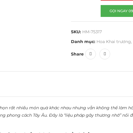
GỌI NGAY 09
SKU:
HM-75317
Danh mục:
Hoa Khai trương
,
Share
chọn rất nhiều món quà khác nhau nhưng vẫn không thể làm hà
g phong cách Tây Âu. Đây là “liệu pháp gây thương nhớ” nổi đì