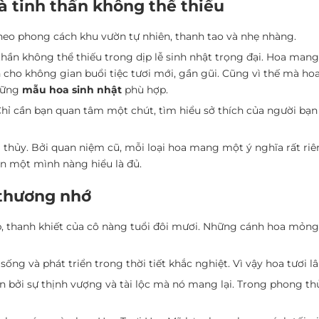
à tinh thần không thể thiếu
heo phong cách khu vườn tự nhiên, thanh tao và nhẹ nhàng.
thần không thể thiếu trong dịp lễ sinh nhật trọng đại. Hoa man
 cho không gian buổi tiệc tươi mới, gần gũi. Cũng vì thế mà ho
những
mẫu hoa sinh nhật
phù hợp.
hỉ cần bạn quan tâm một chút, tìm hiểu sở thích của người bạ
thủy. Bởi quan niệm cũ, mỗi loại hoa mang một ý nghĩa rất riê
cần một mình nàng hiểu là đủ.
 thương nhớ
, thanh khiết của cô nàng tuổi đôi mươi. Những cánh hoa mỏng 
 sống và phát triển trong thời tiết khắc nghiệt. Vì vậy hoa tươi
n bởi sự thịnh vượng và tài lộc mà nó mang lại. Trong phong t