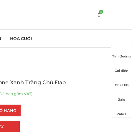
0
N
HOA CƯỚI
Tìm đường
Gọi điện
Tone Xanh Trắng Chủ Đạo
Chat FB
Đã bao gồm VAT)
Zalo
IỎ HÀNG
Zalo 1
AY