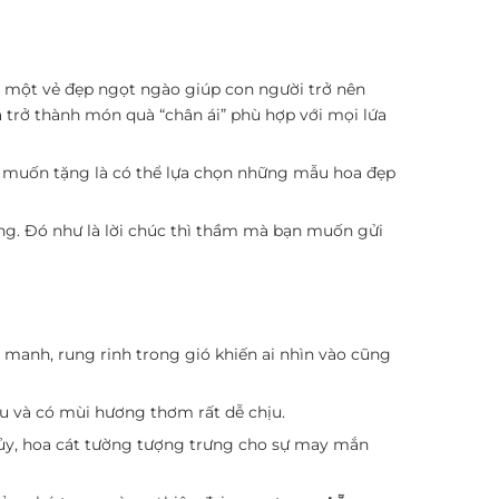
g một vẻ đẹp ngọt ngào giúp con người trở nên
a trở thành món quà “chân ái” phù hợp với mọi lứa
n muốn tặng là có thể lựa chọn những mẫu hoa đẹp
ng. Đó như là lời chúc thì thầm mà bạn muốn gửi
manh, rung rinh trong gió khiến ai nhìn vào cũng
 lâu và có mùi hương thơm rất dễ chịu.
hủy, hoa cát tường tượng trưng cho sự may mắn