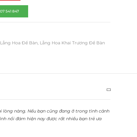
07 541 847
Lẵng Hoa Để Bàn
,
Lẵng Hoa Khai Trương Để Bàn
i lòng nàng. Nếu bạn cũng đang ở trong tình cảnh
nh nổi đám hiện nay được rất nhiều bạn trẻ ưa