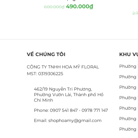
490.000
₫
600.000
₫
2.
VỀ CHÚNG TÔI
KHU V
Phường 
CÔNG TY TNHH HOA MỸ FLORAL
MST: 0319306225
Phường 
Phường 
462/19 Nguyễn Tri Phương,
Phường Vườn Lài, Thành phố Hồ
Phường 
Chí Minh
Phường 
Phone: 0907 541 847 - 0978 771 147
Phường 
Email: shophoamy@gmail.com
Phường 