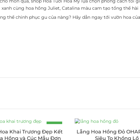
cho món quà, shop Hoa Tuơi Hoa Mỹ lựa chọn phong cách tối giả
 xanh cùng hoa hồng Juliet, Catalina màu cam tạo tổng thể hài 
hông thể chinh phục gu của nàng? Hãy dẫn ngay tới vườn hoa củ
-19%
Hoa Khai Trương Đẹp Kết
Lẵng Hoa Hồng Đỏ OHA
a Hồng và Cúc Mẫu Đơn
Siêu To Khổng Lồ