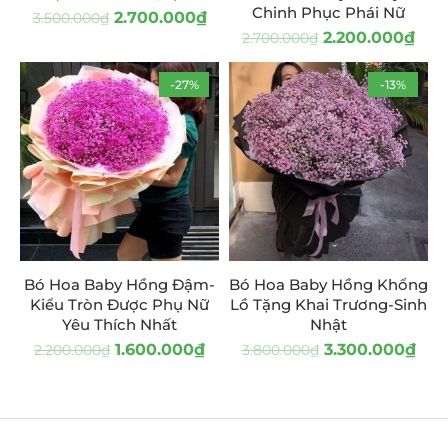
Chinh Phục Phái Nữ
2.700.000
₫
3.500.000
₫
2.200.000
₫
2.700.000
₫
-27%
-13%
Bó Hoa Baby Hồng Đậm-
Bó Hoa Baby Hồng Khổng
Kiểu Tròn Được Phụ Nữ
Lồ Tặng Khai Trương-Sinh
Yêu Thích Nhất
Nhật
1.600.000
₫
3.300.000
₫
2.200.000
₫
3.800.000
₫