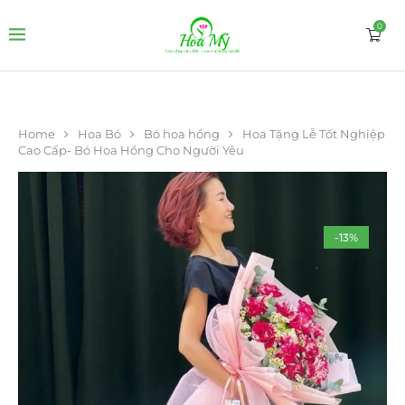
0
Home
Hoa Bó
Bó hoa hồng
Hoa Tặng Lễ Tốt Nghiệp
Cao Cấp- Bó Hoa Hồng Cho Người Yêu
-13%