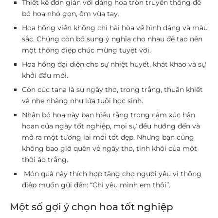
Thiết kế đơn giản với dáng hoa tròn truyền thống để
bó hoa nhỏ gọn, ôm vừa tay.
Hoa hồng viền không chì hài hòa về hình dáng và màu
sắc. Chúng còn bổ sung ý nghĩa cho nhau để tạo nên
một thông điệp chúc mừng tuyệt vời.
Hoa hồng đại diện cho sự nhiệt huyết, khát khao và sự
khởi đầu mới.
Còn cúc tana là sự ngây thơ, trong trắng, thuần khiết
và nhẹ nhàng như lứa tuổi học sinh.
Nhận bó hoa này bạn hiểu rằng trong cảm xúc hân
hoan của ngày tốt nghiệp, mọi sự đều hướng đến và
mở ra một tương lai mới tốt đẹp. Nhưng bạn cũng
không bao giờ quên vẻ ngây thơ, tinh khôi của một
thời áo trắng.
Món quà này thích hợp tặng cho người yêu vì thông
điệp muốn gửi đến: “Chỉ yêu mình em thôi”.
Một số gợi ý chọn hoa tốt nghiệp