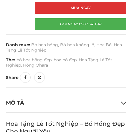
MUA NGAY
GỌI NGAY 0907 541 847
Danh mục:
Bó hoa hồng
,
Bó hoa khổng lồ
,
Hoa Bó
,
Hoa
Tặng Lễ Tốt Nghiệp
Thẻ:
bó hoa hồng đẹp
,
hoa bó đẹp
,
Hoa Tặng Lễ Tốt
Nghiệp
,
Hồng Ohara
Share
MÔ TẢ
Hoa Tặng Lễ Tốt Nghiệp – Bó Hồng Đẹp
Cho Người Yêu