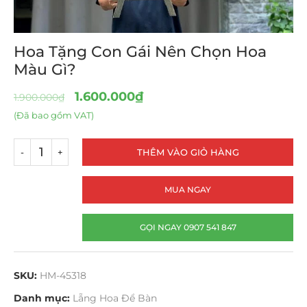
Hoa Tặng Con Gái Nên Chọn Hoa
Màu Gì?
1.600.000
₫
1.900.000
₫
(Đã bao gồm VAT)
THÊM VÀO GIỎ HÀNG
MUA NGAY
GỌI NGAY 0907 541 847
SKU:
HM-45318
Danh mục:
Lẵng Hoa Để Bàn