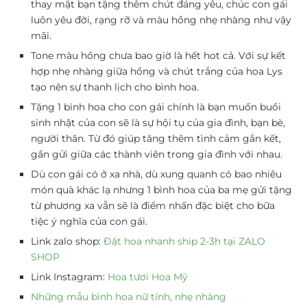
thay mặt bạn tặng thêm chút đáng yêu, chúc con gái
luôn yêu đời, rạng rỡ và màu hồng nhẹ nhàng như vậy
mãi.
Tone màu hồng chưa bao giờ là hết hot cả. Với sự kết
hợp nhẹ nhàng giữa hồng và chút trắng của hoa Lys
tạo nên sự thanh lịch cho bình hoa.
Tặng 1 bình hoa cho con gái chính là bạn muốn buổi
sinh nhật của con sẽ là sự hội tụ của gia đình, bạn bè,
người thân. Từ đó giúp tăng thêm tình cảm gắn kết,
gần gửi giữa các thành viên trong gia đình với nhau.
Dù con gái có ở xa nhà, dù xung quanh có bao nhiêu
món quà khác lạ nhưng 1 bình hoa của ba mẹ gửi tặng
từ phương xa vẫn sẽ là điểm nhấn đặc biệt cho bữa
tiệc ý nghĩa của con gái.
Link zalo shop:
Đặt hoa nhanh ship 2-3h tại ZALO
SHOP
Link Instagram:
Hoa tươi Hoa Mỹ
Những mẫu bình hoa nữ tính, nhẹ nhàng