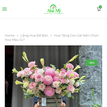
0
Home
Lẵng Hoa Để Bàn
Hoa Tặng Con Gái Nên Chọn
Hoa Màu Gì?
-16%