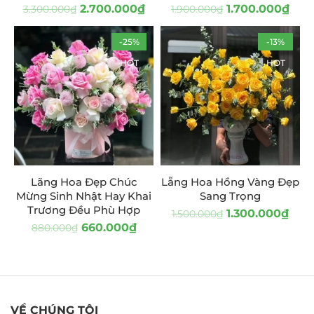
2.700.000
₫
1.700.000
₫
3.300.000
₫
1.900.000
₫
-25%
-13%
HOT
HOT
Lãng Hoa Đẹp Chúc
Lẵng Hoa Hồng Vàng Đẹp
Mừng Sinh Nhật Hay Khai
Sang Trọng
Trương Đều Phù Hợp
1.300.000
₫
1.500.000
₫
660.000
₫
880.000
₫
VỀ CHÚNG TÔI