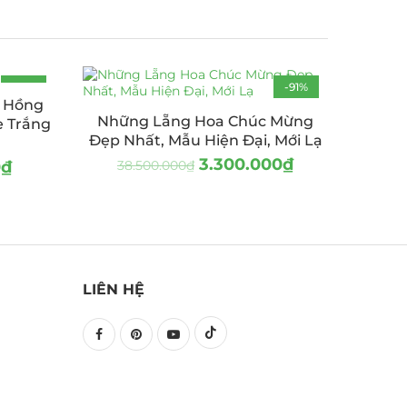
-15%
-91%
a Hồng
Những Lẵng Hoa Chúc Mừng
e Trắng
Đẹp Nhất, Mẫu Hiện Đại, Mới Lạ
3.300.000
₫
0
₫
38.500.000
₫
LIÊN HỆ