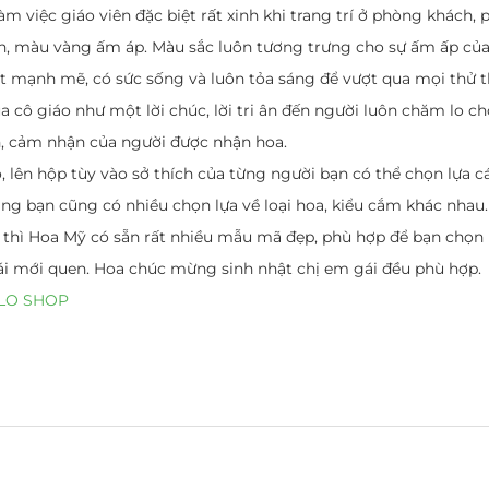
m việc giáo viên đặc biệt rất xinh khi trang trí ở phòng khách, 
h, màu vàng ấm áp. Màu sắc luôn tương trưng cho sự ấm ấp của 
rất mạnh mẽ, có sức sống và luôn tỏa sáng để vượt qua mọi thử 
 cô giáo như một lời chúc, lời tri ân đến người luôn chăm lo ch
n, cảm nhận của người được nhận hoa.
iỏ, lên hộp tùy vào sở thích của từng người bạn có thể chọn lựa 
g bạn cũng có nhiều chọn lựa về loại hoa, kiểu cắm khác nhau.
thì Hoa Mỹ có sẵn rất nhiều mẫu mã đẹp, phù hợp để bạn chọn 
ái mới quen. Hoa chúc mừng sinh nhật chị em gái đều phù hợp.
ZALO SHOP