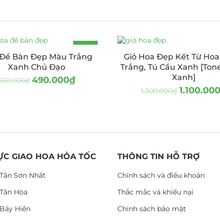
-11%
Để Bàn Đẹp Màu Trắng
Giỏ Hoa Đẹp Kết Từ Ho
Xanh Chủ Đạo
Trắng, Tú Cầu Xanh [Ton
Xanh]
490.000
₫
550.000
₫
1.100.00
1.300.000
₫
ỰC GIAO HOA HỎA TỐC
THÔNG TIN HỖ TRỢ
Tân Sơn Nhất
Chính sách và điều khoản
Tân Hòa
Thắc mắc và khiếu nại
Bảy Hiền
Chính sách bảo mật