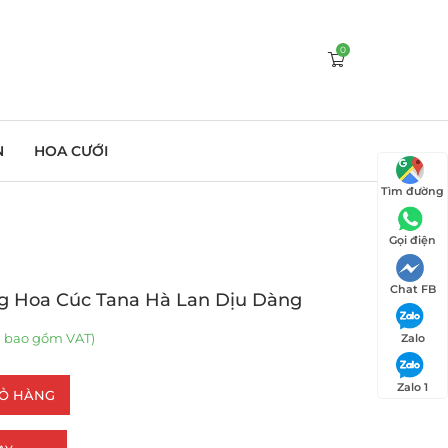
0
N
HOA CƯỚI
Tìm đường
Gọi điện
Chat FB
ng Hoa Cúc Tana Hà Lan Dịu Dàng
 bao gồm VAT)
Zalo
Zalo 1
IỎ HÀNG