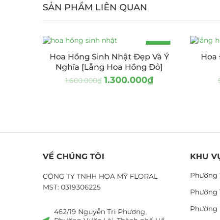
SẢN PHẨM LIÊN QUAN
-19%
Hoa Hồng Sinh Nhật Đẹp Và Ý
Hoa 
Nghĩa [Lẵng Hoa Hồng Đỏ]
1.300.000
₫
1.600.000
₫
VỀ CHÚNG TÔI
KHU V
Phường 
CÔNG TY TNHH HOA MỸ FLORAL
MST: 0319306225
Phường 
Phường 
462/19 Nguyễn Tri Phương,