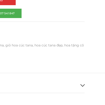
AY
07 541 847
ana
,
giỏ hoa cúc tana
,
hoa cúc tana đẹp
,
hoa tặng cô