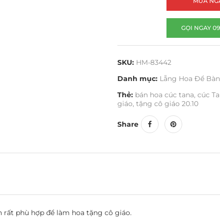
MUA NG
GỌI NGAY 09
SKU:
HM-83442
Danh mục:
Lẵng Hoa Để Bàn
Thẻ:
bán hoa cúc tana
,
cúc T
giáo
,
tặng cô giáo 20.10
Share
 rất phù hợp để làm hoa tặng cô giáo.