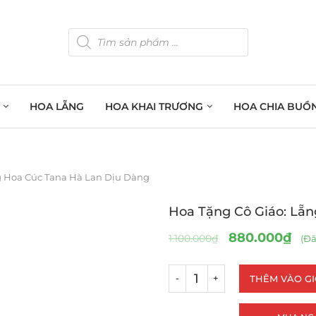
HOA LẴNG
HOA KHAI TRƯƠNG
HOA CHIA BUỒ
g Hoa Cúc Tana Hà Lan Dịu Dàng
Hoa Tặng Cô Giáo: Lẵ
880.000
₫
1.100.000
₫
(Đã
THÊM VÀO G