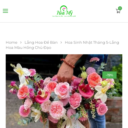
0
Home
Lẵng Hoa Để Bàn
Hoa Sinh Nhật Tháng 5-Lẵng
Hoa Màu Hồng Chủ Đạo
-19%