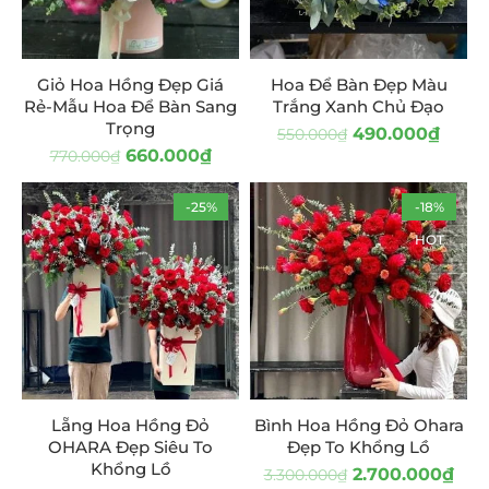
Giỏ Hoa Hồng Đẹp Giá
Hoa Để Bàn Đẹp Màu
Rẻ-Mẫu Hoa Để Bàn Sang
Trắng Xanh Chủ Đạo
Trọng
490.000
₫
550.000
₫
660.000
₫
770.000
₫
-25%
-18%
HOT
Lẵng Hoa Hồng Đỏ
Bình Hoa Hồng Đỏ Ohara
OHARA Đẹp Siêu To
Đẹp To Khổng Lồ
Khổng Lồ
2.700.000
₫
3.300.000
₫