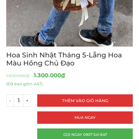
Hoa Sinh Nhật Tháng 5-Lẵng Hoa
Màu Hồng Chủ Đạo
1.300.000
₫
1.600.000
₫
(Đã bao gồm VAT)
THÊM VÀO GIỎ HÀNG
MUA NGAY
GỌI NGAY 0907 541 847