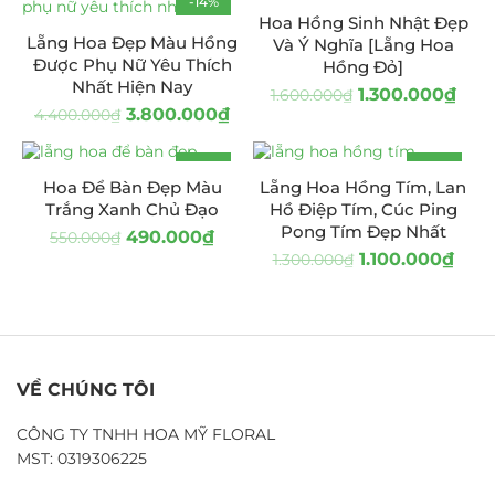
-14%
-19%
Hoa Hồng Sinh Nhật Đẹp
Lẵng Hoa Đẹp Màu Hồng
Và Ý Nghĩa [Lẵng Hoa
Được Phụ Nữ Yêu Thích
Hồng Đỏ]
Nhất Hiện Nay
1.300.000
₫
1.600.000
₫
3.800.000
₫
4.400.000
₫
-11%
-15%
Hoa Để Bàn Đẹp Màu
Lẵng Hoa Hồng Tím, Lan
Trắng Xanh Chủ Đạo
Hồ Điệp Tím, Cúc Ping
Pong Tím Đẹp Nhất
490.000
₫
550.000
₫
1.100.000
₫
1.300.000
₫
VỀ CHÚNG TÔI
CÔNG TY TNHH HOA MỸ FLORAL
MST: 0319306225