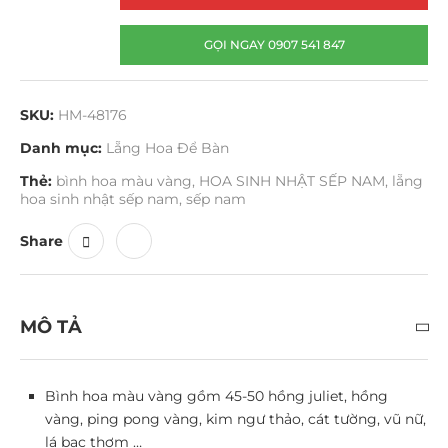
GỌI NGAY 0907 541 847
SKU:
HM-48176
Danh mục:
Lẵng Hoa Để Bàn
Thẻ:
bình hoa màu vàng
,
HOA SINH NHẬT SẾP NAM
,
lẵng
hoa sinh nhật sếp nam
,
sếp nam
Share
MÔ TẢ
Bình hoa màu vàng gồm 45-50 hồng juliet, hồng
vàng, ping pong vàng, kim ngư thảo, cát tường, vũ nữ,
lá bạc thơm …