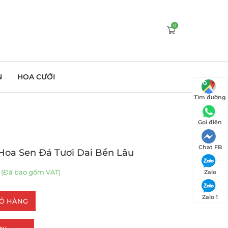
0
N
HOA CƯỚI
Tìm đường
Gọi điện
Chat FB
Hoa Sen Đá Tươi Dai Bền Lâu
(Đã bao gồm VAT)
Zalo
Zalo 1
IỎ HÀNG