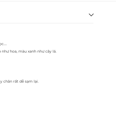
ọc….
p như hoa, màu xanh như cây lá.
y chân rất dễ sạm lại.