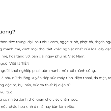
rương?
họn size trung, đại, bầu như: cam, ngọc trinh, phật bà, thạch ng
g mạnh mẽ, vượt mọi thời tiết khắc nghiệt nhất của loài cây đẹ
 mẹ, hoa tặng vợ, bạn gái ngày phụ nữ Việt Nam.
ười Việt là TIỀN
ư người khởi nghiệp phải luôn mạnh mẽ mới thành công.
à phụ nữ thường xuyên tiếp xúc máy tính, điện thoại, da mặt, ta
 độc tố, bụi bẩn, bức xạ thiết bị điện tử
vui tươi
 có nhiều dành thời gian cho việc chăm sóc.
ột chậu hoa xinh ở nhà hay bàn làm việc.