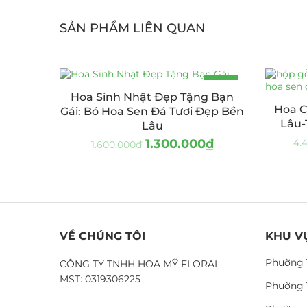
SẢN PHẨM LIÊN QUAN
-19%
Hoa Sinh Nhật Đẹp Tặng Bạn
Hoa C
Gái: Bó Hoa Sen Đá Tươi Đẹp Bền
Lâu-
Lâu
1.300.000
₫
4.
1.600.000
₫
VỀ CHÚNG TÔI
KHU V
Phường 
CÔNG TY TNHH HOA MỸ FLORAL
MST: 0319306225
Phường 