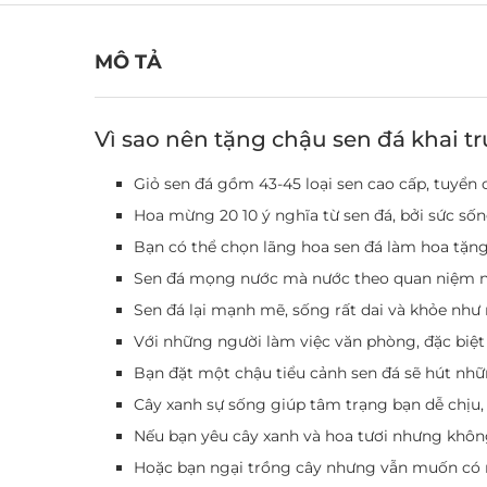
MÔ TẢ
Vì sao nên tặng chậu sen đá khai t
Giỏ sen đá gồm 43-45 loại sen cao cấp, tuyển c
Hoa mừng 20 10 ý nghĩa từ sen đá, bởi sức sốn
Bạn có thể chọn lãng hoa sen đá làm hoa tặng
Sen đá mọng nước mà nước theo quan niệm ng
Sen đá lại mạnh mẽ, sống rất dai và khỏe nh
Với những người làm việc văn phòng, đặc biệt l
Bạn đặt một chậu tiểu cảnh sen đá sẽ hút những
Cây xanh sự sống giúp tâm trạng bạn dễ chịu, 
Nếu bạn yêu cây xanh và hoa tươi nhưng không
Hoặc bạn ngại trồng cây nhưng vẫn muốn có m