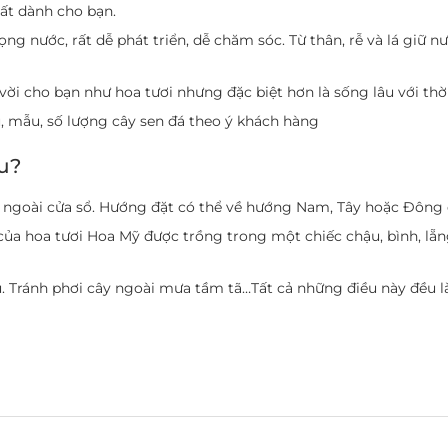
hất dành cho bạn.
ng nước, rất dễ phát triển, dễ chăm sóc. Từ thân, rễ và lá giữ n
 vời cho bạn như hoa tươi nhưng đặc biệt hơn là sống lâu với thời
u, mẫu, số lượng cây sen đá theo ý khách hàng
u?
 ngoài cửa sổ. Hướng đặt có thể về hướng Nam, Tây hoặc Đông đ
của hoa tươi Hoa Mỹ được trồng trong một chiếc chậu, bình, lẵn
. Tránh phơi cây ngoài mưa tầm tã…Tất cả những điều này đều là