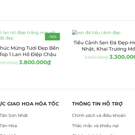
-14%
Tiểu Cảnh Sen Đá Đẹp-H
húc Mừng Tươi Đẹp Bền
Nhật, Khai Trương Mớ
Top 1 Lan Hồ Điệp Chậu
3.300.00
3.800.000
₫
3.800.000
₫
400.000
₫
ỰC GIAO HOA HỎA TỐC
THÔNG TIN HỖ TRỢ
Tân Sơn Nhất
Chính sách và điều khoản
Tân Hòa
Thắc mắc và khiếu nại