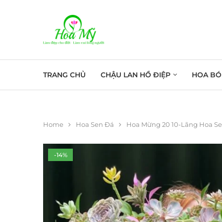
TRANG CHỦ
CHẬU LAN HỒ ĐIỆP
HOA BÓ
Home
Hoa Sen Đá
Hoa Mừng 20 10-Lãng Hoa Se
-14%