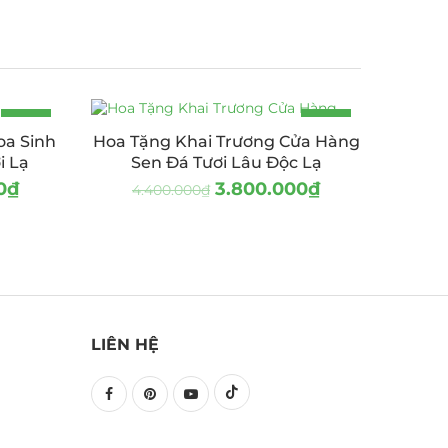
-13%
-14%
oa Sinh
Hoa Tặng Khai Trương Cửa Hàng
i Lạ
Sen Đá Tươi Lâu Độc Lạ
0
₫
3.800.000
₫
4.400.000
₫
LIÊN HỆ