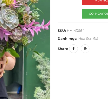
MUA NG
GỌI NGAY 09
SKU:
HM-43664
Danh mục:
Hoa Sen Đá
Share