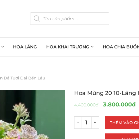
HOA LẴNG
HOA KHAI TRƯƠNG
HOA CHIA BUỒ
n Đá Tươi Dai Bền Lâu
Hoa Mừng 20 10-Lãng 
3.800.000
₫
4.400.000
₫
THÊM VÀO G