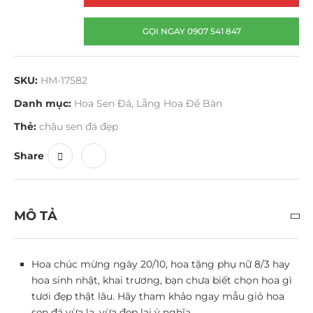
GỌI NGAY 0907 541 847
SKU:
HM-17582
Danh mục:
Hoa Sen Đá
,
Lẵng Hoa Để Bàn
Thẻ:
chậu sen đá đẹp
Share
MÔ TẢ
Hoa chúc mừng ngày 20/10, hoa tặng phụ nữ 8/3 hay
hoa sinh nhật, khai trương, bạn chưa biết chọn hoa gì
tươi đẹp thật lâu. Hãy tham khảo ngay mẫu giỏ hoa
sen đá vừa lạ, vừa đẹp lại ý nghĩa.