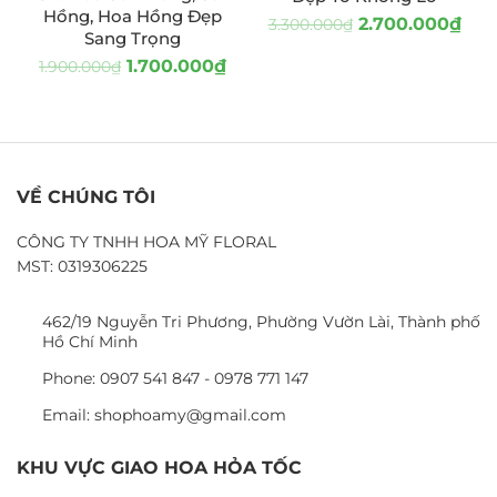
Hồng, Hoa Hồng Đẹp
2.700.000
₫
3.300.000
₫
Sang Trọng
1.700.000
₫
1.900.000
₫
VỀ CHÚNG TÔI
CÔNG TY TNHH HOA MỸ FLORAL
MST: 0319306225
462/19 Nguyễn Tri Phương, Phường Vườn Lài, Thành phố
Hồ Chí Minh
Phone: 0907 541 847 - 0978 771 147
Email: shophoamy@gmail.com
KHU VỰC GIAO HOA HỎA TỐC