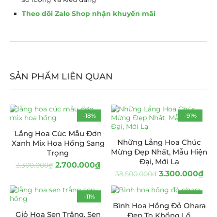
Theo dõi Zalo Shop nhận khuyến mãi
SẢN PHẨM LIÊN QUAN
-18%
-91%
Lẵng Hoa Cúc Mẫu Đơn
Những Lẵng Hoa Chúc
Xanh Mix Hoa Hồng Sang
Mừng Đẹp Nhất, Mẫu Hiện
Trọng
Đại, Mới Lạ
2.700.000
₫
3.300.000
₫
3.300.000
₫
38.500.000
₫
-11%
-18%
Bình Hoa Hồng Đỏ Ohara
HOT
Giỏ Hoa Sen Trắng, Sen
Đẹp To Khổng Lồ