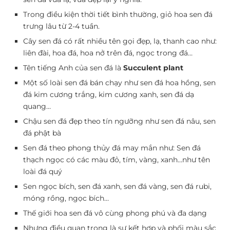
Trong điều kiện thời tiết bình thường, giỏ hoa sen đá
trưng lâu từ 2-4 tuần.
Cây sen đá có rất nhiều tên gọi đẹp, lạ, thanh cao như:
liên đài, hoa đá, hoa nở trên đá, ngọc trong đá…
Tên tiếng Anh của sen đá là
Succulent plant
Một số loài sen đá bán chạy như sen đá hoa hồng, sen
đá kim cương trắng, kim cương xanh, sen đá dạ
quang…
Chậu sen đá đẹp theo tín ngưỡng như sen đá nâu, sen
đá phật bà
Sen đá theo phong thủy đá may mắn như: Sen đá
thạch ngọc có các màu đỏ, tím, vàng, xanh…như tên
loài đá quý
Sen ngọc bích, sen đá xanh, sen đá vàng, sen đá rubi,
móng rồng, ngọc bích…
Thế giới hoa sen đá vô cùng phong phú và đa dạng
Nhưng điều quan trọng là sự kết hợp và phối màu sắc