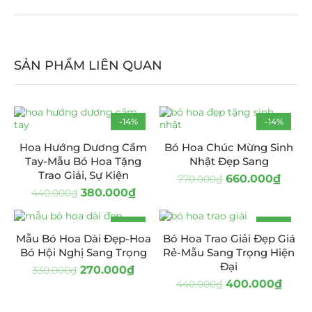
SẢN PHẨM LIÊN QUAN
-14%
-14%
Hoa Hướng Dương Cầm
Bó Hoa Chúc Mừng Sinh
Tay-Mẫu Bó Hoa Tặng
Nhật Đẹp Sang
Trao Giải, Sự Kiện
660.000
₫
770.000
₫
380.000
₫
440.000
₫
-18%
-9%
Mẫu Bó Hoa Dài Đẹp-Hoa
Bó Hoa Trao Giải Đẹp Giá
Bó Hội Nghị Sang Trọng
Rẻ-Mẫu Sang Trọng Hiện
Đại
270.000
₫
330.000
₫
400.000
₫
440.000
₫