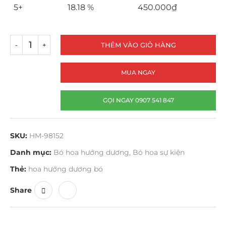
5+
18.18 %
450.000
₫
THÊM VÀO GIỎ HÀNG
MUA NGAY
GỌI NGAY 0907 541 847
SKU:
HM-98152
Danh mục:
Bó hoa hướng dương
,
Bó hoa sự kiện
Thẻ:
hoa hướng dương bó
Share