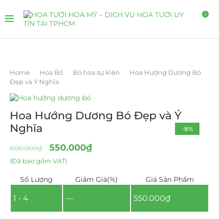
0
Home
Hoa Bó
Bó hoa sự kiện
Hoa Hướng Dương Bó
Đẹp và Ý Nghĩa
Hoa Hướng Dương Bó Đẹp và Ý
Nghĩa
-8%
550.000
₫
600.000
₫
(Đã bao gồm VAT)
Số Lượng
Giảm Giá(%)
Giá Sản Phẩm
1 - 4
—
550.000
₫